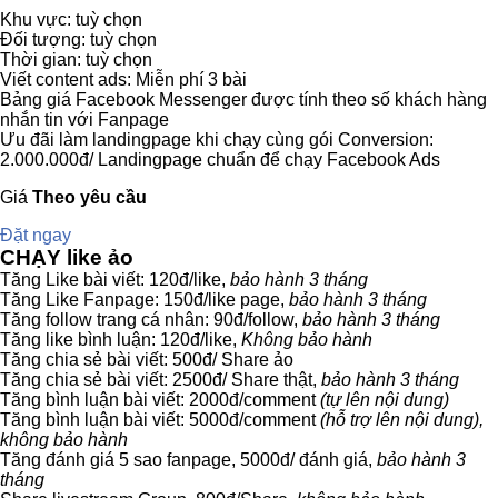
Khu vực: tuỳ chọn
Đối tượng: tuỳ chọn
Thời gian: tuỳ chọn
Viết content ads: Miễn phí 3 bài
Bảng giá Facebook Messenger được tính theo số khách hàng
nhắn tin với Fanpage
Ưu đãi làm landingpage khi chạy cùng gói Conversion:
2.000.000đ/ Landingpage chuẩn để chạy Facebook Ads
Giá
Theo yêu cầu
Đặt ngay
CHẠY like ảo
Tăng Like bài viết: 120đ/like,
bảo hành 3 tháng
Tăng Like Fanpage: 150đ/like page,
bảo hành 3 tháng
Tăng follow trang cá nhân: 90đ/follow,
bảo hành 3 tháng
Tăng like bình luận: 120đ/like,
Không bảo hành
Tăng chia sẻ bài viết: 500đ/ Share ảo
Tăng chia sẻ bài viết: 2500đ/ Share thật,
bảo hành 3 tháng
Tăng bình luận bài viết: 2000đ/comment
(tự lên nội dung)
Tăng bình luận bài viết: 5000đ/comment
(hỗ trợ lên nội dung),
không bảo hành
Tăng đánh giá 5 sao fanpage, 5000đ/ đánh giá,
bảo hành 3
tháng