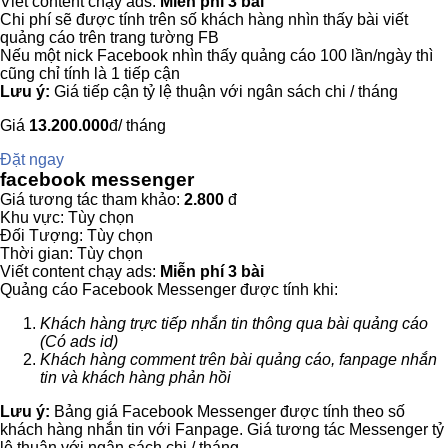
Viết content chạy ads:
Miễn phí 3 bài
Chi phí sẽ được tính trên số khách hàng nhìn thấy bài viết
quảng cáo trên trang tường FB
Nếu một nick Facebook nhìn thấy quảng cáo 100 lần/ngày thì
cũng chỉ tính là 1 tiếp cận
Lưu ý:
Giá tiếp cận tỷ lệ thuận với ngân sách chi / tháng
Giá
13.200.000
đ/ tháng
Đặt ngay
facebook messenger
Giá tương tác tham khảo:
2.800
đ
Khu vực: Tùy chọn
Đối Tượng: Tùy chọn
Thời gian: Tùy chọn
Viết content chạy ads:
Miễn phí 3 bài
Quảng cáo Facebook Messenger được tính khi:
Khách hàng trực tiếp nhắn tin thông qua bài quảng cáo
(Có ads id)
Khách hàng comment trên bài quảng cáo, fanpage nhắn
tin và khách hàng phản hồi
Lưu ý:
Bảng giá Facebook Messenger được tính theo số
khách hàng nhắn tin với Fanpage. Giá tương tác Messenger tỷ
lệ thuận với ngân sách chi / tháng