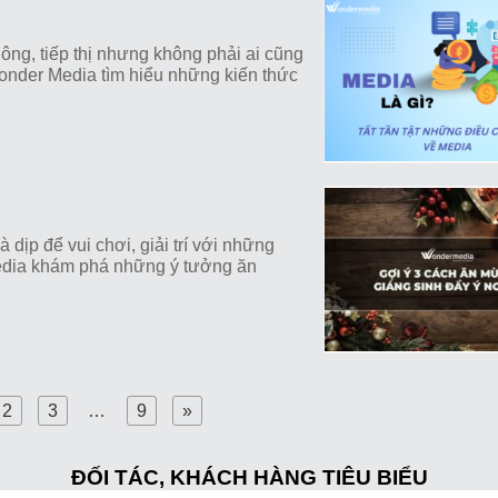
hông, tiếp thị nhưng không phải ai cũng
onder Media tìm hiểu những kiến thức
 dịp để vui chơi, giải trí với những
edia khám phá những ý tưởng ăn
2
3
…
9
»
ĐỐI TÁC, KHÁCH HÀNG TIÊU BIỂU