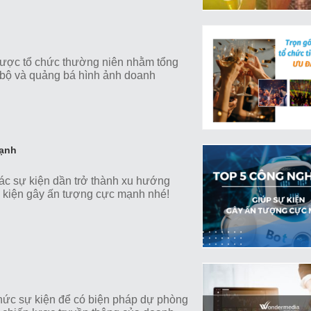
i được tổ chức thường niên nhằm tổng
i bộ và quảng bá hình ảnh doanh
mạnh
ác sự kiện dần trở thành xu hướng
ự kiện gây ấn tượng cực mạnh nhé!
chức sự kiện để có biện pháp dự phòng