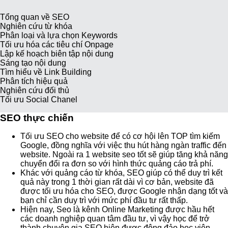
Tổng quan về SEO
Nghiên cứu từ khóa
Phân loại và lựa chọn Keywords
Tối ưu hóa các tiêu chí Onpage
Lập kế hoạch biên tập nội dung
Sáng tạo nội dung
Tìm hiểu về Link Building
Phân tích hiệu quả
Nghiên cứu đối thủ
Tối ưu Social Chanel
SEO thực chiến
Tối ưu SEO cho website để có cơ hội lên TOP tìm kiếm
Google, đồng nghĩa với việc thu hút hàng ngàn traffic đến
website. Ngoài ra 1 website seo tốt sẽ giúp tăng khả năng
chuyển đổi ra đơn so với hình thức quảng cáo trả phí.
Khác với quảng cáo từ khóa, SEO giúp có thể duy trì kết
quả này trong 1 thời gian rất dài vì cơ bản, website đã
được tối ưu hóa cho SEO, được Google nhận dạng tốt và
bạn chỉ cần duy trì với mức phí đầu tư rất thấp.
Hiện nay, Seo là kênh Online Marketing được hầu hết
các doanh nghiệp quan tâm đầu tư, vì vậy học để trở
thành chuyên gia SEO hiện được đông đảo học viên