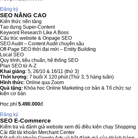
Đăng ký
SEO NÂNG CAO
Kiến thức nền tảng
Tạo dựng Super-Content
Keyword Research Like A Boss
Cấu trúc website & Onpage SEO
SEO Audit – Content Audit chuyên sâu
Off-Page SEO thời đại mới – Entity Building
Local SEO
Quy trình, tiêu chuẩn, hệ thống SEO
Plan SEO từ A-Z
Khai giảng
: 5, 26/10 & 16/11 (thứ 3)
Thời lượng:
7 buổi X 120 phút (Thứ 3, 5 hàng tuần)
Hình thức
: Online qua Zoom
Quà tặng:
Khóa học Online Marketing cơ bản & Tổ chức sự
kiện cơ bản
Học phí
5.490.000
đ
Đăng ký
SEO E-Commerce
Kiểm tra và đánh giá website xem đủ điều kiện chạy Shopping
Cài đăt tài khoản Merchant Center
Kết nối tài khoản Google Ads và bật đánh giá của khách hàng