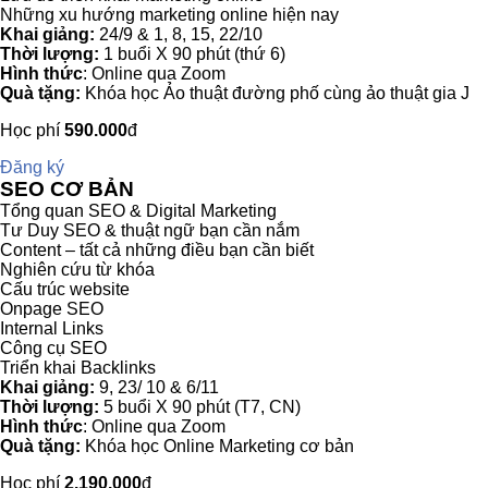
Những xu hướng marketing online hiện nay
Khai giảng:
24/9 & 1, 8, 15, 22/10
Thời lượng:
1 buổi X 90 phút (thứ 6)
Hình thức
: Online qua Zoom
Quà tặng:
Khóa học Ảo thuật đường phố cùng ảo thuật gia J
Học phí
590.000
đ
Đăng ký
SEO CƠ BẢN
Tổng quan SEO & Digital Marketing
Tư Duy SEO & thuật ngữ bạn cần nắm
Content – tất cả những điều bạn cần biết
Nghiên cứu từ khóa
Cấu trúc website
Onpage SEO
Internal Links
Công cụ SEO
Triển khai Backlinks
Khai giảng:
9, 23/ 10 & 6/11
Thời lượng:
5 buổi X 90 phút (T7, CN)
Hình thức
: Online qua Zoom
Quà tặng:
Khóa học Online Marketing cơ bản
Học phí
2.190.000
đ