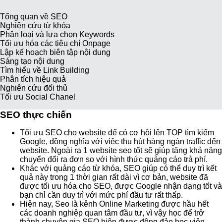
Tổng quan về SEO
Nghiên cứu từ khóa
Phân loại và lựa chọn Keywords
Tối ưu hóa các tiêu chí Onpage
Lập kế hoạch biên tập nội dung
Sáng tạo nội dung
Tìm hiểu về Link Building
Phân tích hiệu quả
Nghiên cứu đối thủ
Tối ưu Social Chanel
SEO thực chiến
Tối ưu SEO cho website để có cơ hội lên TOP tìm kiếm
Google, đồng nghĩa với việc thu hút hàng ngàn traffic đến
website. Ngoài ra 1 website seo tốt sẽ giúp tăng khả năng
chuyển đổi ra đơn so với hình thức quảng cáo trả phí.
Khác với quảng cáo từ khóa, SEO giúp có thể duy trì kết
quả này trong 1 thời gian rất dài vì cơ bản, website đã
được tối ưu hóa cho SEO, được Google nhận dạng tốt và
bạn chỉ cần duy trì với mức phí đầu tư rất thấp.
Hiện nay, Seo là kênh Online Marketing được hầu hết
các doanh nghiệp quan tâm đầu tư, vì vậy học để trở
thành chuyên gia SEO hiện được đông đảo học viên