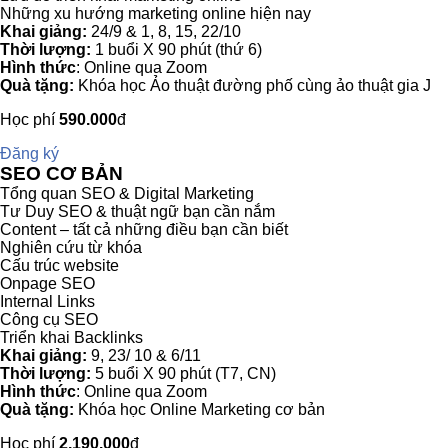
Những xu hướng marketing online hiện nay
Khai giảng:
24/9 & 1, 8, 15, 22/10
Thời lượng:
1 buổi X 90 phút (thứ 6)
Hình thức
: Online qua Zoom
Quà tặng:
Khóa học Ảo thuật đường phố cùng ảo thuật gia J
Học phí
590.000
đ
Đăng ký
SEO CƠ BẢN
Tổng quan SEO & Digital Marketing
Tư Duy SEO & thuật ngữ bạn cần nắm
Content – tất cả những điều bạn cần biết
Nghiên cứu từ khóa
Cấu trúc website
Onpage SEO
Internal Links
Công cụ SEO
Triển khai Backlinks
Khai giảng:
9, 23/ 10 & 6/11
Thời lượng:
5 buổi X 90 phút (T7, CN)
Hình thức
: Online qua Zoom
Quà tặng:
Khóa học Online Marketing cơ bản
Học phí
2.190.000
đ