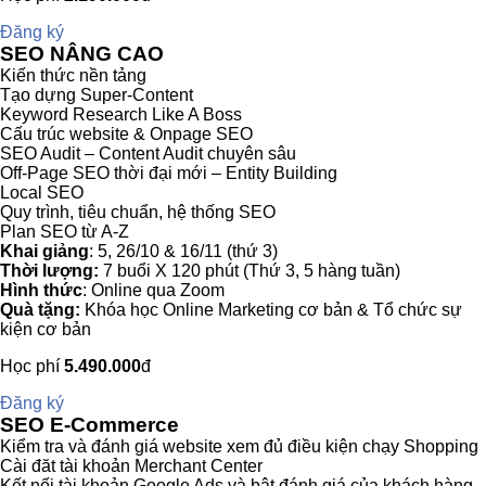
Đăng ký
SEO NÂNG CAO
Kiến thức nền tảng
Tạo dựng Super-Content
Keyword Research Like A Boss
Cấu trúc website & Onpage SEO
SEO Audit – Content Audit chuyên sâu
Off-Page SEO thời đại mới – Entity Building
Local SEO
Quy trình, tiêu chuẩn, hệ thống SEO
Plan SEO từ A-Z
Khai giảng
: 5, 26/10 & 16/11 (thứ 3)
Thời lượng:
7 buổi X 120 phút (Thứ 3, 5 hàng tuần)
Hình thức
: Online qua Zoom
Quà tặng:
Khóa học Online Marketing cơ bản & Tổ chức sự
kiện cơ bản
Học phí
5.490.000
đ
Đăng ký
SEO E-Commerce
Kiểm tra và đánh giá website xem đủ điều kiện chạy Shopping
Cài đăt tài khoản Merchant Center
Kết nối tài khoản Google Ads và bật đánh giá của khách hàng