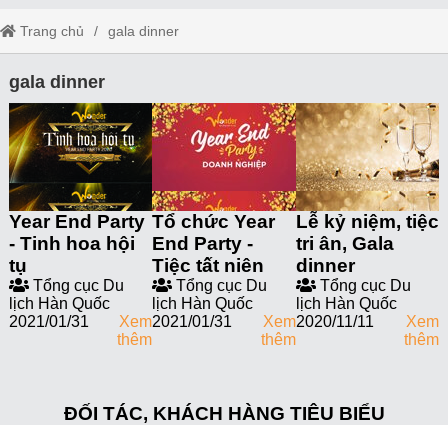
Trang chủ
gala dinner
gala dinner
Year End Party
Tổ chức Year
Lễ kỷ niệm, tiệc
- Tinh hoa hội
End Party -
tri ân, Gala
tụ
Tiệc tất niên
dinner
Tổng cục Du
Tổng cục Du
Tổng cục Du
lịch Hàn Quốc
lịch Hàn Quốc
lịch Hàn Quốc
2021/01/31
Xem
2021/01/31
Xem
2020/11/11
Xem
thêm
thêm
thêm
ĐỐI TÁC, KHÁCH HÀNG TIÊU BIỂU