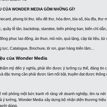
ỆU CỦA WONDER MEDIA GỒM NHỮNG GÌ?
card, phong bì thư, tiêu đề thư, hóa đơn, bìa sổ, bìa đĩa, th
ọc, quầy lễ tân, backdrop, standee, biển phòng ban, biển chỉ dẫ
ng phục lao động, áo thun, mũ nón, quà tặng, cặp tài liệu, túi
 lực, Catalogue, Brochure, tờ rơi, gian hàng triển lãm…
hiệu của Wonder Media
thẩm mỹ đến ý nghĩa, phải lên được ý tưởng cụ thể, đáng ti
 và đặc trưng cần phải được làm nổi bật, truyền đạt được thông
ể mô phỏng một bức tranh rõ ràng về doanh nghiệp, tìm ra nét đặ
̃ và ý tưởng, Wonder Media xây dựng bộ nhận diện thương hiê
gười dùng.