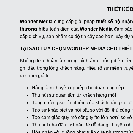
THIẾT KẾ 
Wonder Media
cung cấp giải pháp
thiết kế bộ nhậ
thương hiệu
toàn diện của
Wonder Media
đảm bảo t
cấp dịch vụ, sản phẩm có độ tin cậy cao hơn, xây
TẠI SAO LỰA CHỌN WONDER MEDIA CHO THIẾ
Không đơn thuần là những hình ảnh, thông điệp, lời 
ghi dấu trong lòng khách hàng. Hiểu rõ sứ mệnh truyền
ra chuỗi giá trị:
Nâng tầm chuyên nghiệp cho doanh nghiệp.
Thu hút sự quan tâm từ khách hàng mới
Tăng cường sự tín nhiệm của khách hàng cũ, đ
Tạo sự khác biệt và nổi bật so với đối thủ cùng
Tạo cảm giác quy mô công ty “to lớn hơn” so vớ
Thu hút nhà đầu tư hoặc để dễ dàng chuyển n
Hòa nhập với guồng phát triển của phương thư