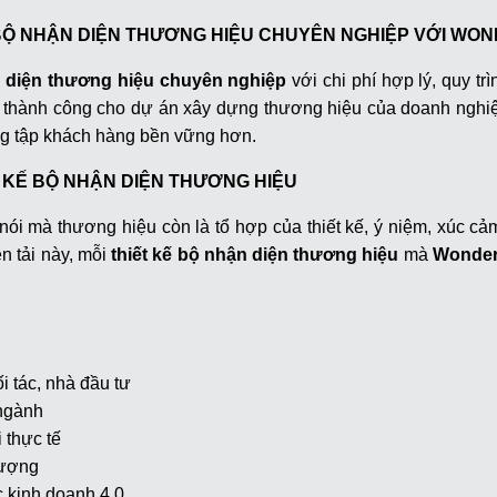
BỘ NHẬN DIỆN THƯƠNG HIỆU CHUYÊN NGHIỆP VỚI WO
n diện thương hiệu chuyên nghiệp
với chi phí hợp lý, quy tri
hành công cho dự án xây dựng thương hiệu của doanh nghiệp, 
 dựng tập khách hàng bền vững hơn.
T KẾ BỘ NHẬN DIỆN THƯƠNG HIỆU
nói mà thương hiệu còn là tổ hợp của thiết kế, ý niệm, xúc 
 tải này, mỗi
thiết kế bộ nhận diện thương hiệu
mà
Wonder
ối tác, nhà đầu tư
 ngành
i thực tế
hượng
́c kinh doanh 4.0