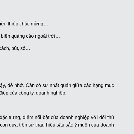
ư mời, thiệp chúc mừng…
n, biển quảng cáo ngoài trời…
 xách, bút, sổ…
n cậy, dễ nhớ. Cần có sự nhất quán giữa các hạng mục
 điệp của công ty, doanh nghiệp.
c trưng, điểm nổi bật của doanh nghiệp với đối thủ
̣u còn dựa trên sự thấu hiểu sâu sắc ý muốn của doanh