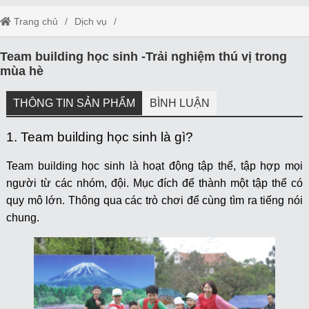
Trang chủ
Dịch vụ
Team building học sinh -Trải nghiệm thú vị trong mùa hè
Team building học sinh -Trải nghiệm thú vị trong
mùa hè
THÔNG TIN SẢN PHẨM
BÌNH LUẬN
1. Team building học sinh là gì?
Team building học sinh là hoạt động tập thể, tập hợp mọi
người từ các nhóm, đội. Mục đích để thành một tập thể có
quy mô lớn. Thông qua các trò chơi để cùng tìm ra tiếng nói
chung.