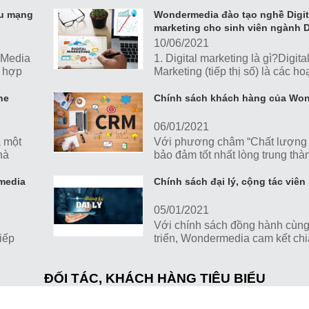
 trợ
hân hoan tổ chức sự kiện tọa đ
chủ đề: "PHÒNG CHỐNG TAI...
ếu mạng
Wondermedia đào tạo nghề Digit
marketing cho sinh viên ngành D
10/06/2021
 Media
1. Digital marketing là gì?Digita
i hợp
Marketing (tiếp thị số) là các h
ất và
marketing sản phẩm, dịch vụ. B
dùng những nguồn...
ne
Chính sách khách hàng của Wo
06/01/2021
à một
Với phương châm “Chất lượng 
hà
bảo đảm tốt nhất lòng trung thà
khách hàng.” Wondermedia luô
lực không ngừng để có...
media
Chính sách đại lý, cộng tác viên
05/01/2021
Với chính sách đồng hành cùng
iếp
triển, Wondermedia cam kết chi
trợ
nhuận tối đa cùng với sự hỗ trợ
ng...
hợp nhiệt tâm nhất...
ĐỐI TÁC, KHÁCH HÀNG TIÊU BIỂU