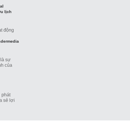
àm với
al
u lịch
l
oạt động
ằng việc
ndermedia
là sự
nh của
n luôn nỗ
 phát
a sẻ lợi
, phối