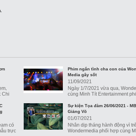
.
 ơn
Phim ngắn tình cha con của Wo
Media gây sốt
11/09/2021
 em,
Ngày 1/7/2021 vừa qua, Wonde
k Chi
cùng Minh Tít Entertainment ph
er JSC
cùng Hưng Vượng Group sản x
công chiếu phim ngắn "Ước...
MC
Sự kiện Tọa đàm 26/06/2021 - M
ng
Giảng Võ
01/07/2021
ream có
Nhân dịp tháng hành động vì tr
mẫu trực
Wondermedia phối hợp cùng 