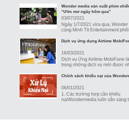
tiếp dẫn livestream.2 là người hỗ
mẫu dẫn dắt...
Wonder media sản xuất phim chi
“Ước mơ ngày hôm qua”
03/07/2021
Ngày 1/7/2021 vừa qua, Wonder
cùng Minh Tít Entertainment phố
cùng Hưng Vượng Group sản xu
công chiếu phim ngắn "Ước...
Dịch vụ ứng dụng Airtime MobiFo
16/03/2021
Dịch vụ Ứng Airitme MobiFone l
trong những dịch vụ mới được n
mạng MobiFone triển khai từ...
Chính sách khiếu nại của Wonder
06/01/2021
1. Các trường hợp cần khiếu
nạiWondermedia luôn sẵn sàng t
nhận và có trách nhiệm xử lý, hỗ 
khách hàng với mọi giao dịch thô