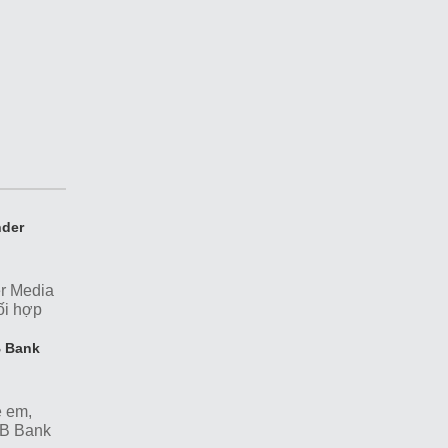
nder
r Media
ối hợp
uất và
B Bank
ẻ em,
MB Bank