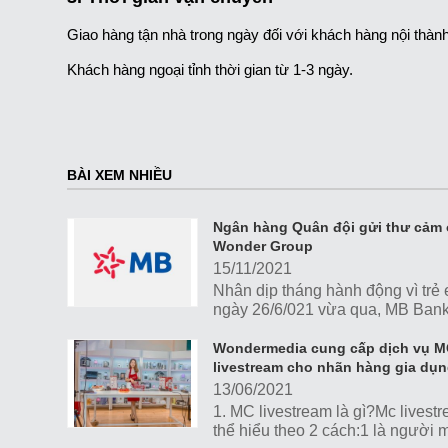
Giao hàng tận nhà trong ngày đối với khách hàng nội thành
Khách hàng ngoại tỉnh thời gian từ 1-3 ngày.
BÀI XEM NHIỀU
Ngân hàng Quân đội gửi thư cảm
Wonder Group
15/11/2021
Nhân dịp tháng hành động vì trẻ
ngày 26/6/021 vừa qua, MB Ban
nhánh Giảng Võ phối hợp Wond
tổ chức sự kiện tọa đàm với...
Wondermedia cung cấp dịch vụ 
livestream cho nhãn hàng gia dụ
Masuto
13/06/2021
1. MC livestream là gì?Mc livest
thể hiểu theo 2 cách:1 là người 