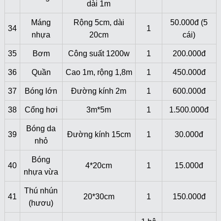
dài 1m
Máng
Rộng 5cm, dài
50.000đ (5
34
1
nhựa
20cm
cái)
35
Bơm
Công suất 1200w
1
200.000đ
36
Quần
Cao 1m, rộng 1,8m
1
450.000đ
37
Bóng lớn
Đường kính 2m
1
600.000đ
38
Cổng hơi
3m*5m
1
1.500.000đ
Bóng da
39
Đường kính 15cm
1
30.000đ
nhỏ
Bóng
40
4*20cm
1
15.000đ
nhựa vừa
Thú nhún
41
20*30cm
1
150.000đ
(hươu)