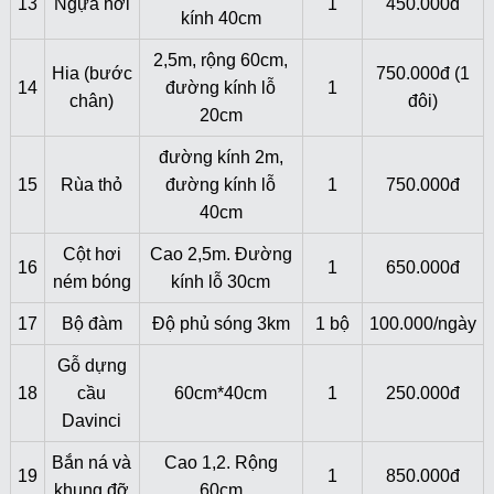
13
Ngựa hơi
1
450.000đ
kính 40cm
2,5m, rộng 60cm,
Hia (bước
750.000đ (1
14
đường kính lỗ
1
chân)
đôi)
20cm
đường kính 2m,
15
Rùa thỏ
đường kính lỗ
1
750.000đ
40cm
Cột hơi
Cao 2,5m. Đường
16
1
650.000đ
ném bóng
kính lỗ 30cm
17
Bộ đàm
Độ phủ sóng 3km
1 bộ
100.000/ngày
Gỗ dựng
18
cầu
60cm*40cm
1
250.000đ
Davinci
Bắn ná và
Cao 1,2. Rộng
19
1
850.000đ
khung đỡ
60cm