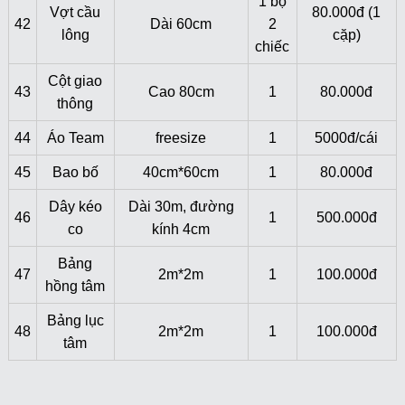
1 bộ
Vợt cầu
80.000đ (1
42
Dài 60cm
2
lông
cặp)
chiếc
Cột giao
43
Cao 80cm
1
80.000đ
thông
44
Áo Team
freesize
1
5000đ/cái
45
Bao bố
40cm*60cm
1
80.000đ
Dây kéo
Dài 30m, đường
46
1
500.000đ
co
kính 4cm
Bảng
47
2m*2m
1
100.000đ
hồng tâm
Bảng lục
48
2m*2m
1
100.000đ
tâm