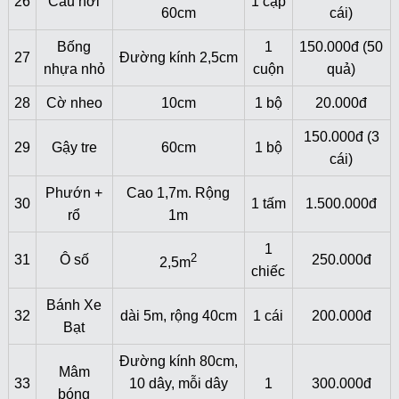
26
Cầu hơi
1 cặp
60cm
cái)
Bống
1
150.000đ (50
27
Đường kính 2,5cm
nhựa nhỏ
cuộn
quả)
28
Cờ nheo
10cm
1 bộ
20.000đ
150.000đ (3
29
Gậy tre
60cm
1 bộ
cái)
Phướn +
Cao 1,7m. Rộng
30
1 tấm
1.500.000đ
rổ
1m
1
2
31
Ô số
250.000đ
2,5m
chiếc
Bánh Xe
32
dài 5m, rộng 40cm
1 cái
200.000đ
Bạt
Đường kính 80cm,
Mâm
33
10 dây, mỗi dây
1
300.000đ
bóng