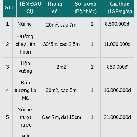
TÊN ĐẠO
Thông
Số lượng
Giá thuê
STT
CỤ
số
(Bộ/chiếc)
(1SP/ngày)
2
1
Núi hơi
1
8.500.000đ
20m
, cao 7m
Đường
2
chạy liên
30*5m, cao 2,5m
1
11.000.000đ
hoàn
Hộp
3
2m2
1
850.000đ
vuông
Đấu
4
trường La
30m2, cao 5m
1
16.000.000đ
Mã
Núi hơi
5
trượt
Cao 7m, dài 15cm
1
21.000.000đ
nước
Núi