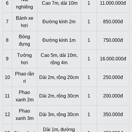
6
Cao 7m, dài 10m
1
11.000.000đ
nghiêng
Bánh xe
7
Đường kính 2m
1
850.000đ
hơi
Bóng
8
Đường kính 1m
1
750.000đ
đựng
Tường
Cao 5m, dài 10m,
9
1
16.000.000đ
hơi
rộng 4m
Phao rằn
10
Dài 2m, rộng 20cm
1
250.000đ
ri
Phao
11
Dài 2m, rộng 30cm
1
200.000đ
xanh 2m
Phao
12
Dài 3m, rộng 30cm
1
350.000đ
xanh 3m
Dài 1m, đường