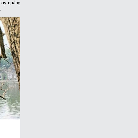
chạy quảng
.