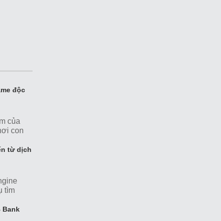
ame độc
ám của
hơi con
Squid
n từ dịch
ngine
ụ tìm
 thứ
 cụ tìm
B Bank
m thấy