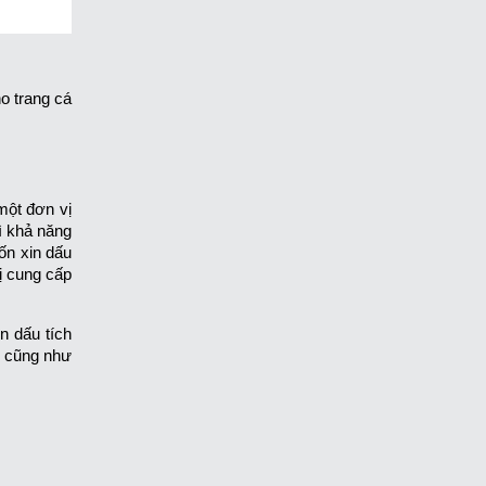
o trang cá
một đơn vị
ì khả năng
ốn xin dấu
vị cung cấp
n dấu tích
ụ cũng như