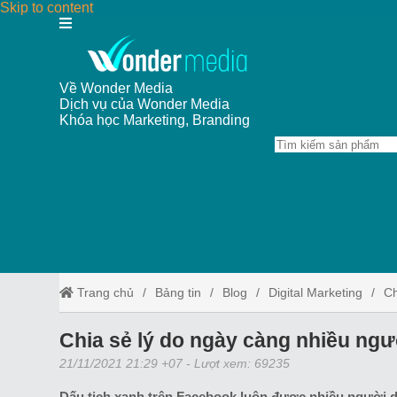
Skip to content
Về Wonder Media
Dịch vụ của Wonder Media
Khóa học Marketing, Branding
Trang chủ
Bảng tin
Blog
Digital Marketing
Ch
Chia sẻ lý do ngày càng nhiều ngư
21/11/2021 21:29 +07
- Lượt xem: 69235
Dấu tich xanh trên Facebook luôn được nhiều người d