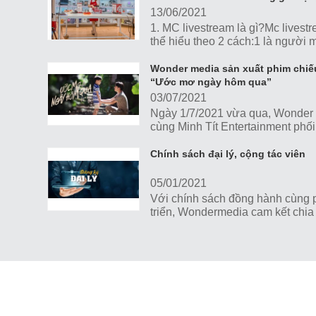
Masuto
13/06/2021
1. MC livestream là gì?Mc livest
thể hiểu theo 2 cách:1 là người 
tiếp dẫn livestream.2 là người hỗ
mẫu dẫn dắt...
Wonder media sản xuất phim chi
“Ước mơ ngày hôm qua”
03/07/2021
Ngày 1/7/2021 vừa qua, Wonder
cùng Minh Tít Entertainment phố
cùng Hưng Vượng Group sản xu
công chiếu phim ngắn "Ước...
Chính sách đại lý, cộng tác viên
05/01/2021
Với chính sách đồng hành cùng 
triển, Wondermedia cam kết chia 
nhuận tối đa cùng với sự hỗ trợ, 
hợp nhiệt tâm nhất...