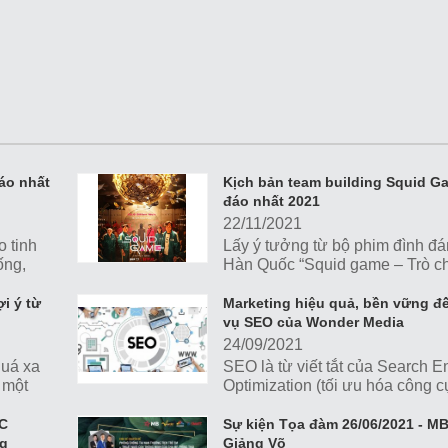
áo nhất
Kịch bản team building Squid G
đáo nhất 2021
22/11/2021
o tinh
Lấy ý tưởng từ bộ phim đình đ
ống,
Hàn Quốc “Squid game – Trò c
 đang
mực” hoạt động Team building 
game đang trở thành chủ...
i ý từ
Marketing hiệu quả, bền vững đế
vụ SEO của Wonder Media
24/09/2021
quá xa
SEO là từ viết tắt của Search E
 một
Optimization (tối ưu hóa công c
ủa
kiếm), là một quy trình nâng cao
hạng của website trên các công
MC
Sự kiện Tọa đàm 26/06/2021 - M
kiếm giúp người dùng có thể tì
ng
Giảng Võ