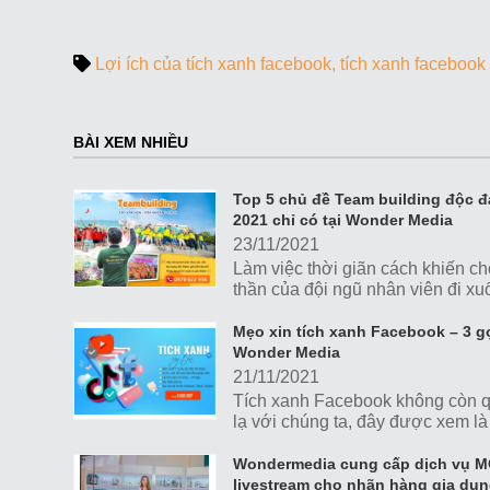
Lợi ích của tích xanh facebook
tích xanh facebook
BÀI XEM NHIỀU
Top 5 chủ đề Team building độc đ
2021 chỉ có tại Wonder Media
23/11/2021
Làm việc thời giãn cách khiến ch
thần của đội ngũ nhân viên đi xu
không có sự gắn kết. Vì vậy bạn
muốn tổ chức một chương...
Mẹo xin tích xanh Facebook – 3 gợ
Wonder Media
21/11/2021
Tích xanh Facebook không còn 
lạ với chúng ta, đây được xem là
trong những tính năng đặc biệt c
Facebook giúp người dùng...
Wondermedia cung cấp dịch vụ 
livestream cho nhãn hàng gia dụ