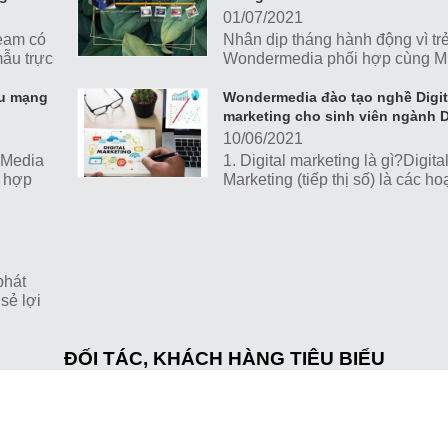
trang web dễ dàng hơn trên bản
01/07/2021
quả tìm kiếm. Dịch vụ SEO chín
ream có
Nhân dịp tháng hành động vì tr
vụ tối ưu hóa website trên công
mẫu trực
Wondermedia phối hợp cùng 
kiếm nhằm tăng thứ hạng của w
 trợ
hân hoan tổ chức sự kiện tọa đ
trên trang kết quả tìm kiếm với
chủ đề: "PHÒNG CHỐNG TAI...
ếu mạng
Wondermedia đào tạo nghề Digit
khóa mục tiêu, phù hợp với nội
marketing cho sinh viên ngành D
trang web và cả nhu cầu tìm ki
10/06/2021
nhóm khách hàng tiềm năng.
 Media
1. Digital marketing là gì?Digita
i hợp
Marketing (tiếp thị số) là các h
ất và
marketing sản phẩm, dịch vụ. B
dùng những nguồn...
phát
sẻ lợi
phối
ĐỐI TÁC, KHÁCH HÀNG TIÊU BIỂU