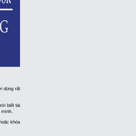
i dùng rất
i biết tài
a mình.
 hoặc khóa