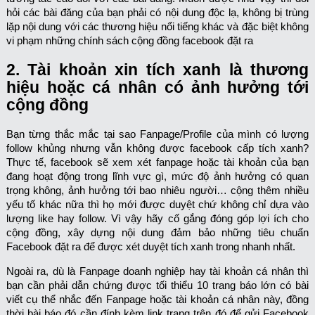
hỏi các bài đăng của bạn phải có nội dung độc lạ, không bị trùng
lặp nội dung với các thương hiệu nổi tiếng khác và đặc biệt không
vi phạm những chính sách cộng đồng facebook đặt ra
2. Tài khoản xin tích xanh là thương
hiệu hoặc cá nhân có ảnh hưởng tới
cộng đồng
Bạn từng thắc mắc tại sao Fanpage/Profile của mình có lượng
follow khủng nhưng vẫn không được facebook cấp tích xanh?
Thực tế, facebook sẽ xem xét fanpage hoặc tài khoản của bạn
đang hoạt động trong lĩnh vực gì, mức độ ảnh hưởng có quan
trọng không, ảnh hưởng tới bao nhiêu người… cộng thêm nhiều
yếu tố khác nữa thì họ mới được duyệt chứ không chỉ dựa vào
lượng like hay follow. Vì vậy hãy cố gắng đóng góp lợi ích cho
cộng đồng, xây dựng nội dung đảm bảo những tiêu chuẩn
Facebook đặt ra để được xét duyệt tích xanh trong nhanh nhất.
Ngoài ra, dù là Fanpage doanh nghiệp hay tài khoản cá nhân thì
bạn cần phải dẫn chứng được tối thiểu 10 trang báo lớn có bài
viết cụ thể nhắc đến Fanpage hoặc tài khoản cá nhân này, đồng
thời bài báo đó cần đính kèm link trang trên đó để gửi Facebook