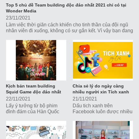
Top 5 chủ đề Team building độc đáo nhất 2021 chỉ có tại
Wonder Media
23/11/2021
Làm việc thời giãn cách khiến cho tinh thần của đội ngũ
nhân viên đi xuống, không có sự gắn kết. Vì vậy bạn đang
muốn tổ chức một chương...
Kịch bản team building
Chia sẻ lý do ngày càng
Squid Game độc đáo nhất
nhiều người xin Tích xanh
2021
Facebook
22/11/2021
21/11/2021
Lấy ý tưởng từ bộ phim
Dấu tich xanh trên
đình đám của Hàn Quốc
Facebook luôn được nhiều
“Squid game – Trò chơi
người dùng săn đón, từ
con mực” hoạt động Team
những thương hiệu, người
building Squid game đang
nổi tiếng và cả những trang
trở thành chủ...
cộng đồng hay...