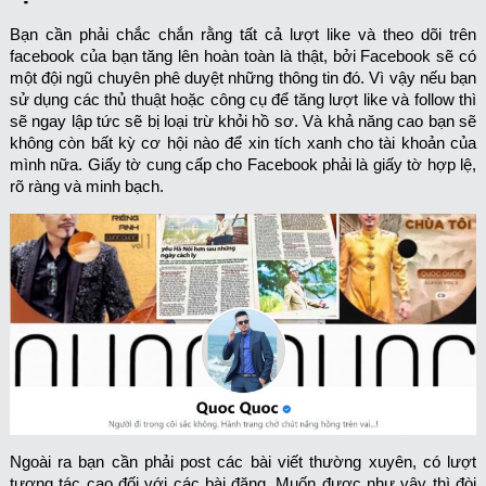
Bạn cần phải chắc chắn rằng tất cả lượt like và theo dõi trên
facebook của bạn tăng lên hoàn toàn là thật, bởi Facebook sẽ có
một đội ngũ chuyên phê duyệt những thông tin đó. Vì vậy nếu bạn
sử dụng các thủ thuật hoặc công cụ để tăng lượt like và follow thì
sẽ ngay lập tức sẽ bị loại trừ khỏi hồ sơ. Và khả năng cao bạn sẽ
không còn bất kỳ cơ hội nào để xin tích xanh cho tài khoản của
mình nữa. Giấy tờ cung cấp cho Facebook phải là giấy tờ hợp lệ,
rõ ràng và minh bạch.
Ngoài ra bạn cần phải post các bài viết thường xuyên, có lượt
tương tác cao đối với các bài đăng. Muốn được như vậy thì đòi