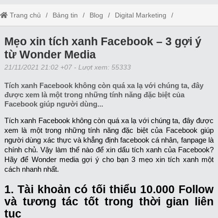
Trang chủ
Bảng tin
Blog
Digital Marketing
Mẹo xin tích xanh Facebook – 3 gợi ý từ Wonder Media
Mẹo xin tích xanh Facebook – 3 gợi ý
từ Wonder Media
21/11/2021 21:02 +07
- Lượt xem: 55333
Tích xanh Facebook không còn quá xa lạ với chúng ta, đây
được xem là một trong những tính năng đặc biệt của
Facebook giúp người dùng...
Tích xanh Facebook không còn quá xa lạ với chúng ta, đây được
xem là một trong những tính năng đặc biệt của Facebook giúp
người dùng xác thực và khẳng định facebook cá nhân, fanpage là
chính chủ. Vậy làm thế nào để xin dấu tích xanh của Facebook?
Hãy để Wonder media gợi ý cho bạn 3 mẹo xin tích xanh một
cách nhanh nhất.
1. Tài khoản có tối thiểu 10.000 Follow
và tương tác tốt trong thời gian liên
tục