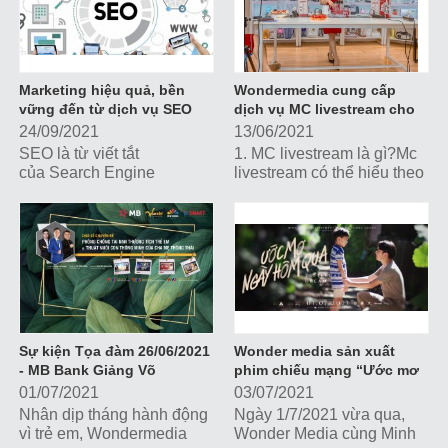
Marketing hiệu quả, bền
Wondermedia cung cấp
vững đến từ dịch vụ SEO
dịch vụ MC livestream cho
của Wonder Media
nhãn hàng gia dụng Masuto
24/09/2021
13/06/2021
SEO là từ viết tắt
1. MC livestream là gì?Mc
của Search Engine
livestream có thể hiểu theo
Optimization (tối ưu hóa
2 cách:1 là người mẫu trực
công cụ tìm kiếm), là một
tiếp dẫn livestream.2 là
quy trình nâng cao thứ
người hỗ trợ mẫu dẫn dắt...
hạng của website trên các
công cụ tìm kiếm giúp
người dùng có thể tìm thấy
trang web dễ dàng hơn
trên bảng kết quả tìm
kiếm. Dịch vụ SEO chính là
Sự kiện Tọa đàm 26/06/2021
Wonder media sản xuất
dịch vụ tối ưu hóa website
- MB Bank Giảng Võ
phim chiếu mạng “Ước mơ
trên công cụ tìm kiếm nhằm
ngày hôm qua”
01/07/2021
03/07/2021
tăng thứ hạng của website
Nhân dịp tháng hành động
Ngày 1/7/2021 vừa qua,
trên trang kết quả tìm kiếm
vì trẻ em, Wondermedia
Wonder Media cùng Minh
với những từ khóa mục