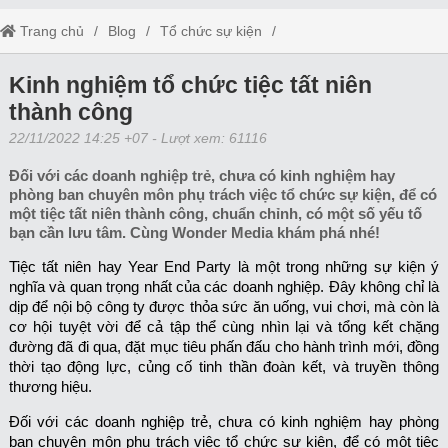
Trang chủ
Blog
Tổ chức sự kiện
Kinh nghiệm tổ chức tiệc tất niên thành công
Kinh nghiệm tổ chức tiệc tất niên
thành công
22/11/2022 14:25 +07
- Lượt xem: 61116
Đối với các doanh nghiệp trẻ, chưa có kinh nghiệm hay
phòng ban chuyên môn phụ trách việc tổ chức sự kiện, để có
một tiệc tất niên thành công, chuẩn chỉnh, có một số yếu tố
bạn cần lưu tâm. Cùng Wonder Media khám phá nhé!
Tiệc tất niên hay Year End Party là một trong những sự kiện ý
nghĩa và quan trọng nhất của các doanh nghiệp. Đây không chỉ là
dịp để nội bộ công ty được thỏa sức ăn uống, vui chơi, mà còn là
cơ hội tuyệt vời để cả tập thể cùng nhìn lại và tổng kết chặng
đường đã đi qua, đặt mục tiêu phấn đấu cho hành trình mới, đồng
thời tạo động lực, củng cố tinh thần đoàn kết, và truyền thông
thương hiệu.
Đối với các doanh nghiệp trẻ, chưa có kinh nghiệm hay phòng
ban chuyên môn phụ trách việc tổ chức sự kiện, để có một tiệc