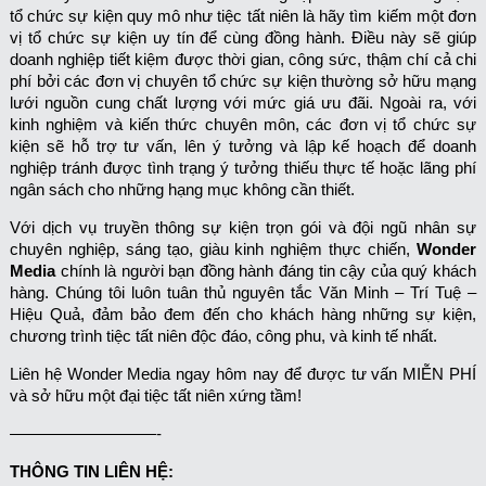
tổ chức sự kiện quy mô như tiệc tất niên là hãy tìm kiếm một đơn
vị tổ chức sự kiện uy tín để cùng đồng hành. Điều này sẽ giúp
doanh nghiệp tiết kiệm được thời gian, công sức, thậm chí cả chi
phí bởi các đơn vị chuyên tổ chức sự kiện thường sở hữu mạng
lưới nguồn cung chất lượng với mức giá ưu đãi. Ngoài ra, với
kinh nghiệm và kiến thức chuyên môn, các đơn vị tổ chức sự
kiện sẽ hỗ trợ tư vấn, lên ý tưởng và lập kế hoạch để doanh
nghiệp tránh được tình trạng ý tưởng thiếu thực tế hoặc lãng phí
ngân sách cho những hạng mục không cần thiết.
Với dịch vụ truyền thông sự kiện trọn gói và đội ngũ nhân sự
chuyên nghiệp, sáng tạo, giàu kinh nghiệm thực chiến,
Wonder
Media
chính là người bạn đồng hành đáng tin cậy của quý khách
hàng. Chúng tôi luôn tuân thủ nguyên tắc Văn Minh – Trí Tuệ –
Hiệu Quả, đảm bảo đem đến cho khách hàng những sự kiện,
chương trình tiệc tất niên độc đáo, công phu, và kinh tế nhất.
Liên hệ Wonder Media ngay hôm nay để được tư vấn MIỄN PHÍ
và sở hữu một đại tiệc tất niên xứng tầm!
—————————-
THÔNG TIN LIÊN HỆ: