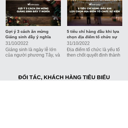
doanh nghiệp, tổ chức
Hãy cùng Wonder Media
tương tác trực tiếp với
tìm hiểu những kiến thức
khách hàng và xây dựng
quan trọng nhất về media
hình ảnh thương hiệu.
nhé
Gợi ý 3 cách ăn mừng
5 tiêu chí hàng đầu khi lựa
Giáng sinh đầy ý nghĩa
chọn địa điểm tổ chức sự
kiện
31/10/2022
31/10/2022
Giáng sinh là ngày lễ lớn
Địa điểm tổ chức là yếu tố
của người phương Tây, và
then chốt quyết định thành
là dịp để vui chơi, giải trí
công của một sự kiện.
với những hoạt động và
Cùng Wonder Media khám
chương trình hấp dẫn.
phá những tiêu chí hàng
Cùng Wonder Media khám
ĐỐI TÁC, KHÁCH HÀNG TIÊU BIỂU
đầu khi lựa chọn địa điểm
phá những ý tưởng ăn
tổ chức sự kiện nhé!
mừng Giáng sinh thú vị và
ý nghĩa nhé!