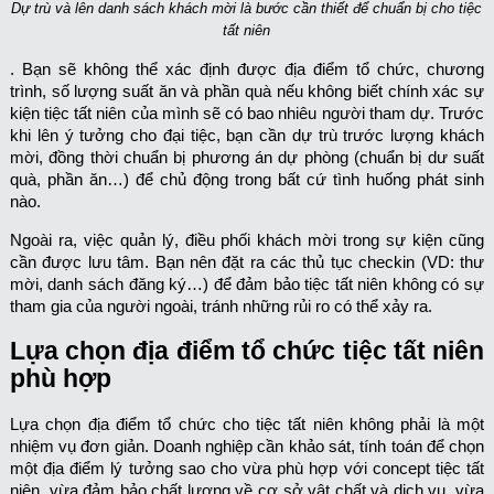
Dự trù và lên danh sách khách mời là bước cần thiết để chuẩn bị cho tiệc
tất niên
. Bạn sẽ không thể xác định được địa điểm tổ chức, chương
trình, số lượng suất ăn và phần quà nếu không biết chính xác sự
kiện tiệc tất niên của mình sẽ có bao nhiêu người tham dự. Trước
khi lên ý tưởng cho đại tiệc, bạn cần dự trù trước lượng khách
mời, đồng thời chuẩn bị phương án dự phòng (chuẩn bị dư suất
quà, phần ăn…) để chủ động trong bất cứ tình huống phát sinh
nào.
Ngoài ra, việc quản lý, điều phối khách mời trong sự kiện cũng
cần được lưu tâm. Bạn nên đặt ra các thủ tục checkin (VD: thư
mời, danh sách đăng ký…) để đảm bảo tiệc tất niên không có sự
tham gia của người ngoài, tránh những rủi ro có thể xảy ra.
Lựa chọn địa điểm tổ chức tiệc tất niên
phù hợp
Lựa chọn địa điểm tổ chức cho tiệc tất niên không phải là một
nhiệm vụ đơn giản. Doanh nghiệp cần khảo sát, tính toán để chọn
một địa điểm lý tưởng sao cho vừa phù hợp với concept tiệc tất
niên, vừa đảm bảo chất lượng về cơ sở vật chất và dịch vụ, vừa