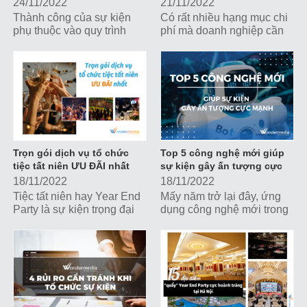
24/11/2022
21/11/2022
Thành công của sự kiện
Có rất nhiều hạng mục chi
phụ thuộc vào quy trình
phí mà doanh nghiệp cần
triển khai. Cùng Wonder
tính toán, dự trù để sở hữu
Media khám phá 5 bước
một sự kiện tiệc tất niên
giúp bạn hô biến ra một sự
vừa đẳng cấp, vừa hợp lý
kiện chuẩn chỉnh, hoàn
với ngân sách tối ưu nhất.
thiện nhé!
Trọn gói dịch vụ tổ chức
Top 5 công nghệ mới giúp
tiệc tất niên ƯU ĐÃI nhất
sự kiện gây ấn tượng cực
mạnh
18/11/2022
18/11/2022
Tiệc tất niên hay Year End
Mấy năm trở lại đây, ứng
Party là sự kiện trọng đại
dụng công nghệ mới trong
được tổ chức thường niên
các sự kiện dần trở thành
nhằm tổng kết năm cũ, đón
xu hướng phổ biến. Cùng
chào năm mới, đồng thời
tìm hiểu Top 5 công nghệ
gắn kết nội bộ và quảng bá
mới giúp sự kiện gây ấn
hình ảnh doanh nghiệp.
tượng cực mạnh nhé!