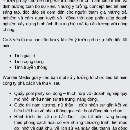
Ý tưởng hay chủ đề đóng vai trò như kim chỉ nam điều khiển và
định hướng toàn bộ sự kiện. Những ý tưởng, concept tiệc tất niên
sáng tạo, độc đáo sẽ đem đến cho người tham gia những trải
nghiệm và cảm quan tuyệt vời, đồng thời góp phần giúp doanh
nghiệm xây dựng hình ảnh thương hiệu và tạo ấn tượng với công
chúng.
Có 3 yếu tố mà bạn cần lưu ý khi lên ý tưởng cho sự kiện tiệc tất
niên:
Tính giải trí
Tính cộng đồng
Tính truyền thông
Wonder Media gợi ý cho bạn một số ý tưởng tổ chức tiệc tất niên
công ty phá cách và thú vị sau:
Quẩy pool party sôi động – thích hợp với doanh nghiệp quy
mô nhỏ, nhiều nhân sự trẻ trung, năng động.
Cuộc thi nam vương, nữ thần – giúp nhân sự gắn kết và
hiểu biết hơn về nhau thông qua các hoạt động bình chọn.
Hành trình tìm về nơi bắt đầu – tiệc tất niên trang hoàng
theo phong cách hoài cổ với những chương trình, tiết mục
gợi nhớ về quá khứ, về lịch sử và ngày đầu thành lập công