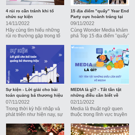
4 rủi ro cần tránh khi tổ
15 địa điểm "quẩy" Year End
chức sự kiện
Party cực hoành tráng tại
Hà Nội
14/11/2022
09/11/2022
Hãy cùng tìm hiểu những
Cùng Wonder Media khám
rủi ro thường gặp trong tổ
phá Top 15 địa điểm "quẩy"
chức sự kiện để có biện
Year End Party cực hoành
pháp dự phòng tránh, giảm
tráng tại Hà Nội nhé!
tối đa ảnh hưởng tiêu cực
lên hình ảnh và chiến lược
truyền thông của doanh
nghiệp.
Sự kiện - Lời giải cho bài
MEDIA là gì? - Tất tần tật
toán quảng bá thương hiệu
những điều cần biết về
Media
07/11/2022
02/11/2022
Trong thời kỳ hội nhập và
Media là thuật ngữ quen
phát triển như hiện nay, sự
thuộc trong lĩnh vực truyền
kiện là một trong những
thông, tiếp thị nhưng không
công cụ truyền thông,
phải ai cũng hiểu thấu đáo
marketing đắc lực giúp các
ý nghĩa của thuật ngữ này.