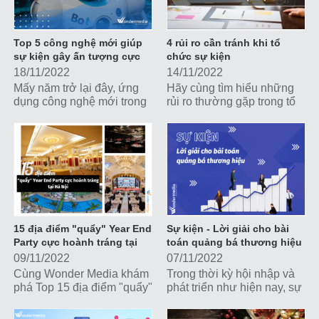
Top 5 công nghệ mới giúp
4 rủi ro cần tránh khi tổ
sự kiện gây ấn tượng cực
chức sự kiện
mạnh
18/11/2022
14/11/2022
Mấy năm trở lại đây, ứng
Hãy cùng tìm hiểu những
dụng công nghệ mới trong
rủi ro thường gặp trong tổ
các sự kiện dần trở thành
chức sự kiện để có biện
xu hướng phổ biến. Cùng
pháp dự phòng tránh, giảm
tìm hiểu Top 5 công nghệ
tối đa ảnh hưởng tiêu cực
mới giúp sự kiện gây ấn
lên hình ảnh và chiến lược
tượng cực mạnh nhé!
truyền thông của doanh
nghiệp.
15 địa điểm "quẩy" Year End
Sự kiện - Lời giải cho bài
Party cực hoành tráng tại
toán quảng bá thương hiệu
Hà Nội
09/11/2022
07/11/2022
Cùng Wonder Media khám
Trong thời kỳ hội nhập và
phá Top 15 địa điểm "quẩy"
phát triển như hiện nay, sự
Year End Party cực hoành
kiện là một trong những
tráng tại Hà Nội nhé!
công cụ truyền thông,