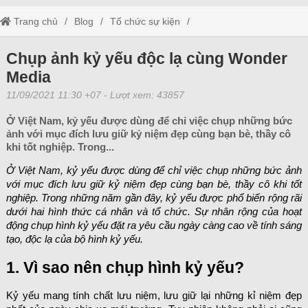
Trang chủ
Blog
Tổ chức sự kiện
Chụp ảnh kỷ yếu độc lạ cùng Wonder Media
Chụp ảnh kỷ yếu độc lạ cùng Wonder
Media
11/09/2021 11:30 +07
- Lượt xem: 43857
Ở Việt Nam, kỷ yếu được dùng để chỉ việc chụp những bức
ảnh với mục đích lưu giữ kỷ niệm đẹp cùng bạn bè, thầy cô
khi tốt nghiệp. Trong...
Ở Việt Nam, kỷ yếu được dùng để chỉ việc chụp những bức ảnh
với mục đích lưu giữ kỷ niệm đẹp cùng bạn bè, thầy cô khi tốt
nghiệp. Trong những năm gần đây, kỷ yếu được phổ biến rộng rãi
dưới hai hình thức cá nhân và tổ chức. Sự nhân rộng của hoạt
động chụp hình kỷ yếu đặt ra yêu cầu ngày càng cao về tính sáng
tạo, độc lạ của bộ hình kỷ yếu.
1. Vì sao nên chụp hình kỷ yếu?
Kỷ yếu mang tính chất lưu niệm, lưu giữ lại những kỉ niệm đẹp