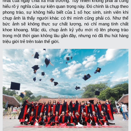
nhất của ngày chia xa mái trường. Tuy nhiên không phải ai cũng
hiểu rõ ý nghĩa của sự kiện quan trọng này. Đó chính là chụp theo
phong trào, sự không hiểu biết của 1 số học sinh, sinh viên khi
chụp ảnh là thấy người khác có thì mình cũng phải có. Như thế
bức ảnh sẽ không thực sự chất lượng, nó chỉ mang tính chất
khoe khoang. Mặc dù, chụp ảnh kỷ yếu mới rộ lên phong trào
trong một thời gian không lâu gần đây, nhưng nó đã thu hút hàng
triệu giới trẻ trên toàn thế giới.