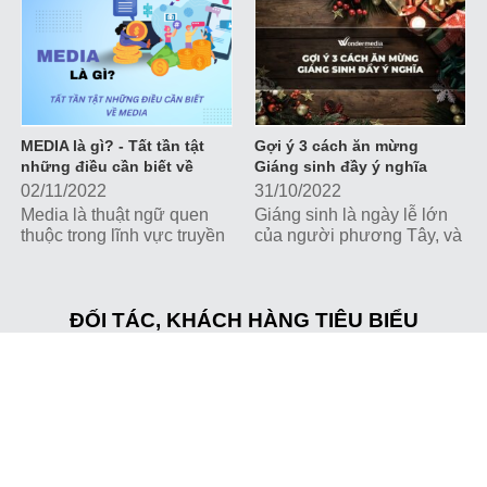
marketing đắc lực giúp các
doanh nghiệp, tổ chức
tương tác trực tiếp với
khách hàng và xây dựng
hình ảnh thương hiệu.
MEDIA là gì? - Tất tần tật
Gợi ý 3 cách ăn mừng
những điều cần biết về
Giáng sinh đầy ý nghĩa
Media
02/11/2022
31/10/2022
Media là thuật ngữ quen
Giáng sinh là ngày lễ lớn
thuộc trong lĩnh vực truyền
của người phương Tây, và
thông, tiếp thị nhưng không
là dịp để vui chơi, giải trí
phải ai cũng hiểu thấu đáo
với những hoạt động và
ý nghĩa của thuật ngữ này.
chương trình hấp dẫn.
Hãy cùng Wonder Media
ĐỐI TÁC, KHÁCH HÀNG TIÊU BIỂU
Cùng Wonder Media khám
tìm hiểu những kiến thức
phá những ý tưởng ăn
quan trọng nhất về media
mừng Giáng sinh thú vị và
nhé
ý nghĩa nhé!