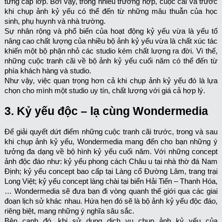
từng cấp lớp. Bởi vậy, trong nhiều trường hợp, cuộc cãi vã trước
khi chụp ảnh kỷ yếu có thể đến từ những mâu thuẫn của học
sinh, phụ huynh và nhà trường.
Sự nhân rộng và phổ biến của hoạt động kỷ yếu vừa là yếu tố
nâng cao chất lượng của nhiều bộ ảnh kỷ yếu vừa là chất xúc tác
khiến một bộ phận nhỏ các studio kém chất lượng ra đời. Vì thế,
những cuộc tranh cãi về bộ ảnh kỷ yếu cuối năm có thể đến từ
phía khách hàng và studio.
Như vậy, việc quan trọng hơn cả khi chụp ảnh kỷ yếu đó là lựa
chọn cho mình một studio uy tín, chất lượng với giá cả hợp lý.
3. Kỷ yếu độc – lạ cùng Wondermedia
Để giải quyết dứt điểm những cuộc tranh cãi trước, trong và sau
khi chụp ảnh kỷ yếu, Wondermedia mang đến cho bạn những ý
tưởng đa dạng về bộ hình kỷ yếu cuối năm. Với những concept
ảnh độc đáo như: kỷ yếu phong cách Châu u tại nhà thờ đá Nam
Định; kỷ yếu concept bao cấp tại Làng cổ Đường Lâm, trang trại
Long Việt; kỷ yếu concept làng chài tại biển Hải Tiến – Thanh Hóa,
… Wondermedia sẽ đưa bạn đi vòng quanh thế giới qua các giai
đoạn lịch sử khác nhau. Hứa hẹn đó sẽ là bộ ảnh kỷ yếu độc đáo,
riêng biệt, mang những ý nghĩa sâu sắc.
Bên cạnh đó, khi sử dụng dịch vụ chụp ảnh kỷ yếu của