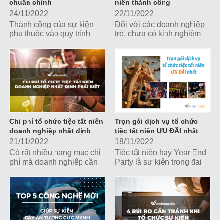
chuẩn chỉnh
niên thành công
24/11/2022
22/11/2022
Thành công của sự kiện
Đối với các doanh nghiệp
phụ thuộc vào quy trình
trẻ, chưa có kinh nghiệm
triển khai. Cùng Wonder
hay phòng ban chuyên
Media khám phá 5 bước
môn phụ trách việc tổ chức
giúp bạn hô biến ra một sự
sự kiện, để có một tiệc tất
kiện chuẩn chỉnh, hoàn
niên thành công, chuẩn
thiện nhé!
chỉnh, có một số yếu tố bạn
cần lưu tâm. Cùng Wonder
Media khám phá nhé!
Chi phí tổ chức tiệc tất niên
Trọn gói dịch vụ tổ chức
doanh nghiệp nhất định
tiệc tất niên ƯU ĐÃI nhất
phải biết
21/11/2022
18/11/2022
Có rất nhiều hạng mục chi
Tiệc tất niên hay Year End
phí mà doanh nghiệp cần
Party là sự kiện trọng đại
tính toán, dự trù để sở hữu
được tổ chức thường niên
một sự kiện tiệc tất niên
nhằm tổng kết năm cũ, đón
vừa đẳng cấp, vừa hợp lý
chào năm mới, đồng thời
với ngân sách tối ưu nhất.
gắn kết nội bộ và quảng bá
hình ảnh doanh nghiệp.