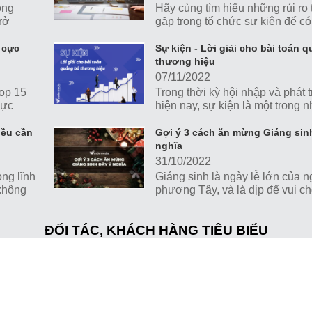
ông
Hãy cùng tìm hiểu những rủi ro
rở
gặp trong tổ chức sự kiện để có
ìm hiểu
pháp dự phòng tránh, giảm tối 
n gây
hưởng tiêu cực lên hình ảnh và
y cực
Sự kiện - Lời giải cho bài toán 
lược truyền thông của doanh ng
thương hiệu
07/11/2022
op 15
Trong thời kỳ hội nhập và phát 
cực
hiện nay, sự kiện là một trong 
công cụ truyền thông, marketing
giúp các doanh nghiệp, tổ chứ
iều cần
Gợi ý 3 cách ăn mừng Giáng sin
tác trực tiếp với khách hàng và
nghĩa
hình ảnh thương hiệu.
31/10/2022
ong lĩnh
Giáng sinh là ngày lễ lớn của 
 không
phương Tây, và là dịp để vui chơi
ĩa của
với những hoạt động và chương
 Media
hấp dẫn. Cùng Wonder Media 
ĐỐI TÁC, KHÁCH HÀNG TIÊU BIỂU
rọng
những ý tưởng ăn mừng Giáng 
vị và ý nghĩa nhé!