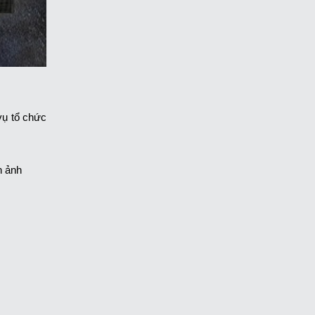
vụ tổ chức
nh ảnh