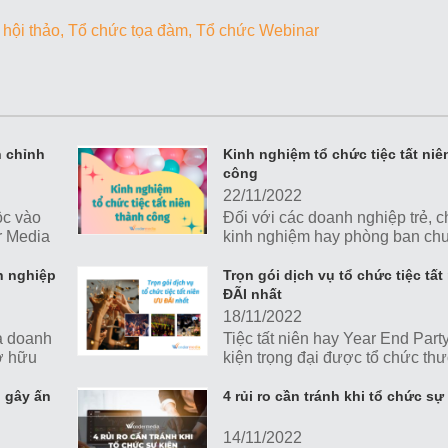
 hội thảo
Tổ chức tọa đàm
Tổ chức Webinar
n chỉnh
Kinh nghiệm tổ chức tiệc tất niê
công
22/11/2022
ộc vào
Đối với các doanh nghiệp trẻ, 
r Media
kinh nghiệm hay phòng ban ch
ến ra
phụ trách việc tổ chức sự kiện,
hiện
tiệc tất niên thành công, chuẩn 
nh nghiệp
Trọn gói dịch vụ tổ chức tiệc tấ
một số yếu tố bạn cần lưu tâm.
ĐÃI nhất
Wonder Media khám phá nhé!
18/11/2022
à doanh
Tiệc tất niên hay Year End Party
sở hữu
kiện trọng đại được tổ chức th
g cấp,
nhằm tổng kết năm cũ, đón ch
nhất.
mới, đồng thời gắn kết nội bộ 
n gây ấn
4 rủi ro cần tránh khi tổ chức sự
bá hình ảnh doanh nghiệp.
14/11/2022