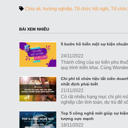
Chia sẻ
hướng nghiệp
Tổ chức hội nghị
Tổ chức
BÀI XEM NHIỀU
5 bước hô biến một sự kiện chuẩ
24/11/2022
Thành công của sự kiện phụ thu
quy trình triển khai. Cùng Wonde
khám phá 5 bước giúp bạn hô bi
một sự kiện chuẩn chỉnh, hoàn t
Chi phí tổ chức tiệc tất niên doa
nhé!
nhất định phải biết
21/11/2022
Có rất nhiều hạng mục chi phí m
nghiệp cần tính toán, dự trù để 
một sự kiện tiệc tất niên vừa đẳn
vừa hợp lý với ngân sách tối ưu 
Top 5 công nghệ mới giúp sự kiệ
tượng cực mạnh
18/11/2022