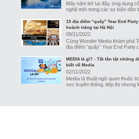
Mấy năm trở lại đây, ứng dụng c
nghệ mới trong các sự kiện dần t
thành xu hướng phổ biến. Cùng t
Top 5 công nghệ mới giúp sự kiệ
15 địa điểm "quẩy" Year End Part
ấn tượng cực mạnh nhé!
hoành tráng tại Hà Nội
09/11/2022
Cùng Wonder Media khám phá T
địa điểm "quẩy" Year End Party 
hoành tráng tại Hà Nội nhé!
MEDIA là gì? - Tất tần tật những đ
biết về Media
02/11/2022
Media là thuật ngữ quen thuộc tr
vực truyền thông, tiếp thị nhưng
phải ai cũng hiểu thấu đáo ý ngh
thuật ngữ này. Hãy cùng Wonder
tìm hiểu những kiến thức quan t
nhất về media nhé