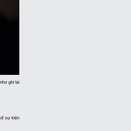
hư ghi lại
kế sự kiện