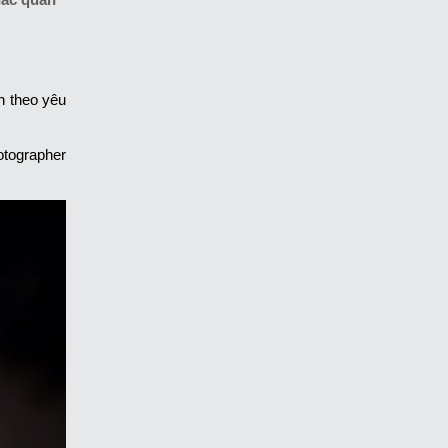
n theo yêu
otographer