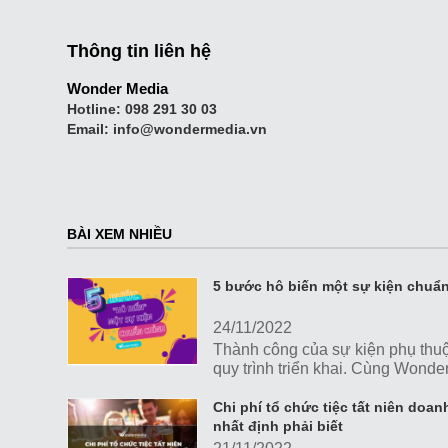
Thông tin liên hệ
Wonder Media
Hotline:
098 291 30 03
Email:
info@wondermedia.vn
BÀI XEM NHIỀU
5 bước hô biến một sự kiện chuẩ
24/11/2022
Thành công của sự kiện phụ thu
quy trình triển khai. Cùng Wonde
khám phá 5 bước giúp bạn hô bi
một sự kiện chuẩn chỉnh, hoàn t
Chi phí tổ chức tiệc tất niên doa
nhé!
nhất định phải biết