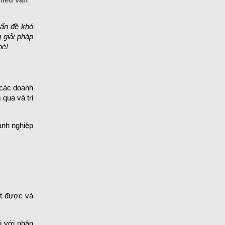
vấn đề khó
 giải pháp
hé!
 các doanh
 qua và tri
anh nghiệp
ạt được và
i với nhân