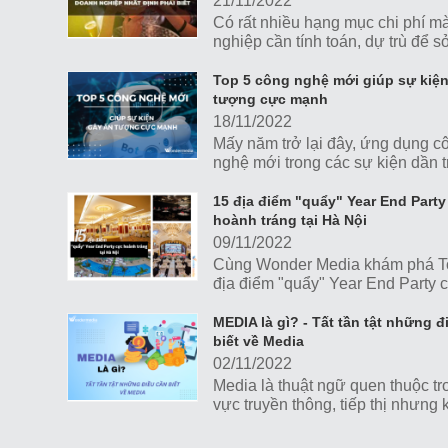
21/11/2022
Có rất nhiều hạng mục chi phí m
nghiệp cần tính toán, dự trù để 
một sự kiện tiệc tất niên vừa đẳn
vừa hợp lý với ngân sách tối ưu 
Top 5 công nghệ mới giúp sự kiệ
tượng cực mạnh
18/11/2022
Mấy năm trở lại đây, ứng dụng c
nghệ mới trong các sự kiện dần t
thành xu hướng phổ biến. Cùng t
Top 5 công nghệ mới giúp sự kiệ
15 địa điểm "quẩy" Year End Part
ấn tượng cực mạnh nhé!
hoành tráng tại Hà Nội
09/11/2022
Cùng Wonder Media khám phá T
địa điểm "quẩy" Year End Party 
hoành tráng tại Hà Nội nhé!
MEDIA là gì? - Tất tần tật những đ
biết về Media
02/11/2022
Media là thuật ngữ quen thuộc tr
vực truyền thông, tiếp thị nhưng
phải ai cũng hiểu thấu đáo ý ngh
thuật ngữ này. Hãy cùng Wonder