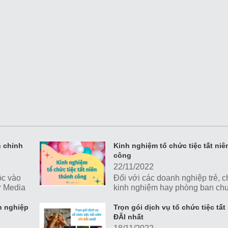
n chỉnh
Kinh nghiệm tổ chức tiệc tất niê
công
22/11/2022
ộc vào
Đối với các doanh nghiệp trẻ, 
r Media
kinh nghiệm hay phòng ban ch
ến ra
phụ trách việc tổ chức sự kiện,
hiện
tiệc tất niên thành công, chuẩn 
nh nghiệp
Trọn gói dịch vụ tổ chức tiệc tấ
một số yếu tố bạn cần lưu tâm.
ĐÃI nhất
Wonder Media khám phá nhé!