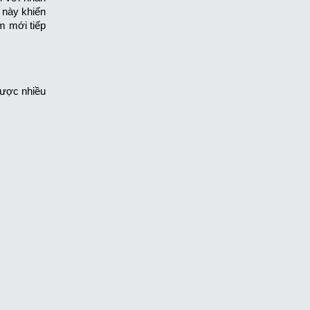
 này khiến
m mới tiếp
được nhiều