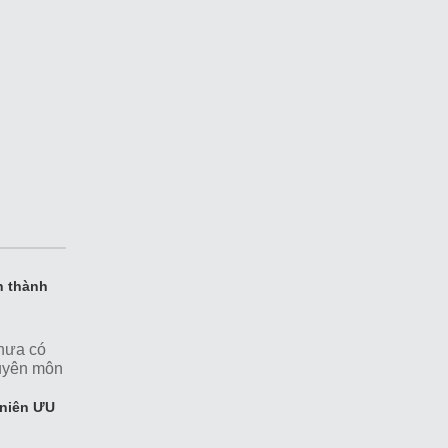
n thành
chưa có
uyên môn
 để có một
chỉnh, có
t niên ƯU
 Cùng