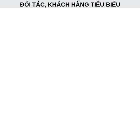
ĐỐI TÁC, KHÁCH HÀNG TIÊU BIỂU
rọng
những ý tưởng ăn mừng Giáng 
vị và ý nghĩa nhé!