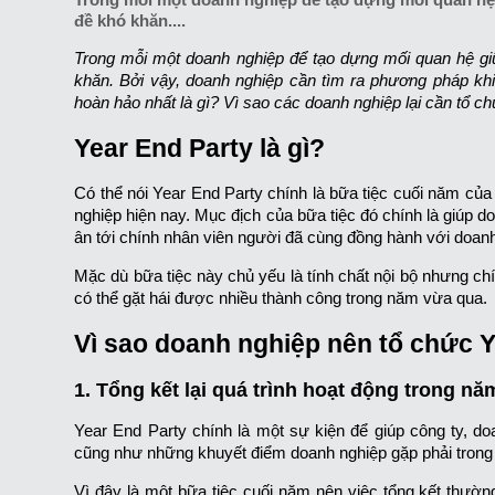
đề khó khăn....
Trong mỗi một doanh nghiệp để tạo dựng mối quan hệ gi
khăn. Bởi vậy, doanh nghiệp cần tìm ra phương pháp khi
hoàn hảo nhất là gì? Vì sao các doanh nghiệp lại cần tổ c
Year End Party là gì?
Có thể nói Year End Party chính là bữa tiệc cuối năm của
nghiệp hiện nay. Mục địch của bữa tiệc đó chính là giúp do
ân tới chính nhân viên người đã cùng đồng hành với doanh
Mặc dù bữa tiệc này chủ yếu là tính chất nội bộ nhưng chí
có thể gặt hái được nhiều thành công trong năm vừa qua.
Vì sao doanh nghiệp nên tổ chức 
1. Tổng kết lại quá trình hoạt động trong nă
Year End Party chính là một sự kiện để giúp công ty, d
cũng như những khuyết điểm doanh nghiệp gặp phải tron
Vì đây là một bữa tiệc cuối năm nên việc tổng kết thườ