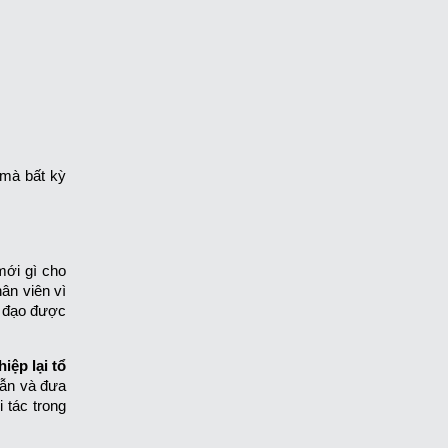
 mà bất kỳ
mới gì cho
ân viên vì
h đạo được
iệp lại tổ
ẫn và đưa
 tác trong