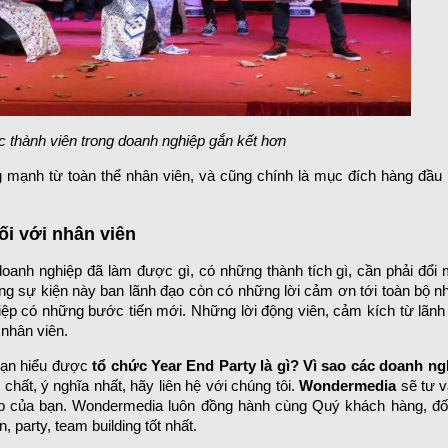
c thành viên trong doanh nghiệp gắn kết hơn
 mạnh từ toàn thể nhân viên, và cũng chính là mục đích hàng đầu
ối với nhân viên
oanh nghiệp đã làm được gì, có những thành tích gì, cần phải đổi 
ong sự kiện này ban lãnh đạo còn có những lời cảm ơn tới toàn bộ nh
ệp có những bước tiến mới. Những lời động viên, cảm kích từ lãn
 nhân viên.
 bạn hiểu được
tổ chức Year End Party là gì?
Vì sao các doanh ngh
ất, ý nghĩa nhất, hãy liên hệ với chúng tôi.
Wondermedia
sẽ tư v
p của bạn. Wondermedia luôn đồng hành cùng Quý khách hàng, đối
 party, team building tốt nhất.