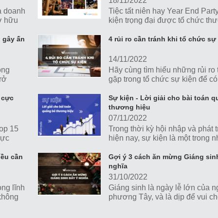
18/11/2022
à doanh
Tiệc tất niên hay Year End Party
sở hữu
kiện trọng đại được tổ chức th
g cấp,
nhằm tổng kết năm cũ, đón ch
nhất.
mới, đồng thời gắn kết nội bộ 
n gây ấn
4 rủi ro cần tránh khi tổ chức sự
bá hình ảnh doanh nghiệp.
14/11/2022
ông
Hãy cùng tìm hiểu những rủi ro
rở
gặp trong tổ chức sự kiện để có
ìm hiểu
pháp dự phòng tránh, giảm tối 
n gây
hưởng tiêu cực lên hình ảnh và
y cực
Sự kiện - Lời giải cho bài toán 
lược truyền thông của doanh ng
thương hiệu
07/11/2022
op 15
Trong thời kỳ hội nhập và phát 
cực
hiện nay, sự kiện là một trong 
công cụ truyền thông, marketing
giúp các doanh nghiệp, tổ chứ
iều cần
Gợi ý 3 cách ăn mừng Giáng sin
tác trực tiếp với khách hàng và
nghĩa
hình ảnh thương hiệu.
31/10/2022
ong lĩnh
Giáng sinh là ngày lễ lớn của 
 không
phương Tây, và là dịp để vui chơi
ĩa của
với những hoạt động và chương
 Media
hấp dẫn. Cùng Wonder Media 