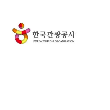
trước những đối tượng
với những từ khóa mục
xấu.
tiêu, phù hợp với nội dung
trang web và cả nhu cầu
tìm kiếm của nhóm khách
hàng tiềm năng.