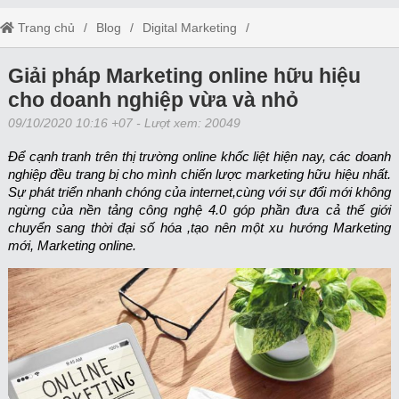
Trang chủ
Blog
Digital Marketing
Giải pháp Marketing online hữu hiệu cho doanh nghiệp vừa và nhỏ
Giải pháp Marketing online hữu hiệu
cho doanh nghiệp vừa và nhỏ
09/10/2020 10:16 +07
- Lượt xem: 20049
Để cạnh tranh trên thị trường online khốc liệt hiện nay, các doanh
nghiệp đều trang bị cho mình chiến lược marketing hữu hiệu nhất.
Sự phát triển nhanh chóng của internet,cùng với sự đổi mới không
ngừng của nền tảng công nghệ 4.0 góp phần đưa cả thế giới
chuyển sang thời đại số hóa ,tạo nên một xu hướng Marketing
mới, Marketing online.