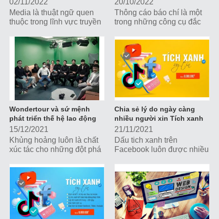
Media
02/11/2022
20/10/2022
Media là thuật ngữ quen
Thông cáo báo chí là một
thuộc trong lĩnh vực truyền
trong những công cụ đắc
thông, tiếp thị nhưng không
lực nhất giúp doanh nghiệp
phải ai cũng hiểu thấu đáo
truyền đạt thông tin, xây
ý nghĩa của thuật ngữ này.
dựng hình ảnh, thu hút sự
Hãy cùng Wonder Media
quan tâm của công chúng
tìm hiểu những kiến thức
và giới truyền thông.
quan trọng nhất về media
nhé
Wondertour và sứ mệnh
Chia sẻ lý do ngày càng
phát triển thế hệ lao động
nhiều người xin Tích xanh
mới
Facebook
15/12/2021
21/11/2021
Khủng hoảng luôn là chất
Dấu tich xanh trên
xúc tác cho những đột phá
Facebook luôn được nhiều
mới. Thời điểm này chính
người dùng săn đón, từ
là thời gian vàng để...
những thương hiệu, người
nổi tiếng và cả những trang
cộng đồng hay...