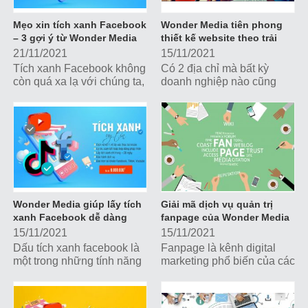
Mẹo xin tích xanh Facebook
Wonder Media tiên phong
– 3 gợi ý từ Wonder Media
thiết kế website theo trải
nghiệm người dùng
21/11/2021
15/11/2021
Tích xanh Facebook không
Có 2 địa chỉ mà bất kỳ
còn quá xa lạ với chúng ta,
doanh nghiệp nào cũng
đây được xem là một trong
cần chú trọng và xây dựng
những tính năng đặc biệt
hình ảnh là văn phòng và
của Facebook giúp người
Website. Với xu thế kinh
dùng...
doanh đa nền...
Wonder Media giúp lấy tích
Giải mã dịch vụ quản trị
xanh Facebook dễ dàng
fanpage của Wonder Media
15/11/2021
15/11/2021
Dấu tích xanh facebook là
Fanpage là kênh digital
một trong những tính năng
marketing phổ biến của các
đặc biệt được facebook
doanh nghiệp, chủ shop
ban hành nhằm xác minh,
dùng để duy trì tương tác
khẳng định tài khoản
với khách hàng bằng bài