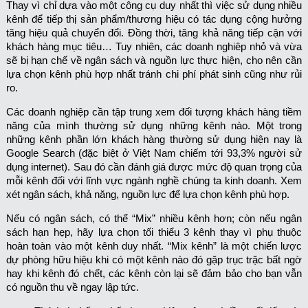
Thay vì chỉ dựa vào một công cụ duy nhất thì việc sử dụng nhiều
kênh để tiếp thị sản phẩm/thương hiệu có tác dụng cộng hưởng
tăng hiệu quả chuyển đổi. Đồng thời, tăng khả năng tiếp cận với
khách hàng mục tiêu… Tuy nhiên, các doanh nghiêp nhỏ và vừa
sẽ bị hạn chế về ngân sách và nguồn lực thực hiện, cho nên cần
lựa chọn kênh phù hợp nhất tránh chi phí phát sinh cũng như rủi
ro.
Các doanh nghiệp cần tập trung xem đối tượng khách hàng tiềm
năng của mình thường sử dụng những kênh nào. Một trong
những kênh phần lớn khách hàng thường sử dụng hiện nay là
Google Search (đặc biệt ở Việt Nam chiếm tới 93,3% người sử
dụng internet). Sau đó cần đánh giá được mức độ quan trọng của
mỗi kênh đối với lĩnh vực ngành nghề chúng ta kinh doanh. Xem
xét ngân sách, khả năng, nguồn lực để lựa chọn kênh phù hợp.
Nếu có ngân sách, có thể “Mix” nhiều kênh hơn; còn nếu ngân
sách hạn hẹp, hãy lựa chọn tối thiểu 3 kênh thay vì phụ thuộc
hoàn toàn vào một kênh duy nhất. “Mix kênh” là một chiến lược
dự phòng hữu hiệu khi có một kênh nào đó gặp trục trặc bất ngờ
hay khi kênh đó chết, các kênh còn lại sẽ đảm bảo cho bạn vẫn
có nguồn thu về ngay lập tức.