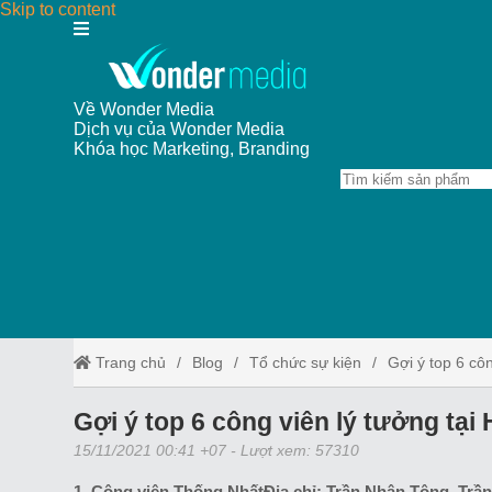
Skip to content
Về Wonder Media
Dịch vụ của Wonder Media
Khóa học Marketing, Branding
Trang chủ
Blog
Tổ chức sự kiện
Gợi ý top 6 cô
Gợi ý top 6 công viên lý tưởng tại
15/11/2021 00:41 +07
- Lượt xem: 57310
1. Công viên Thống NhấtĐịa chỉ: Trần Nhân Tông, Trầ