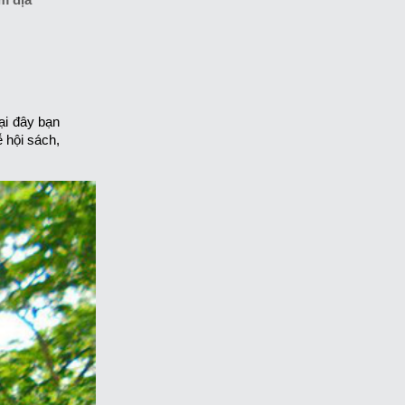
ại đây bạn
 hội sách,