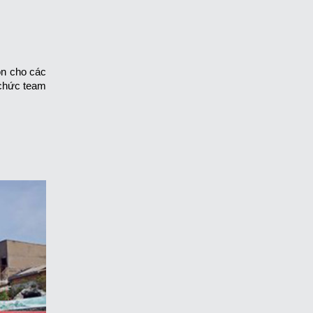
ọn cho các
 chức team