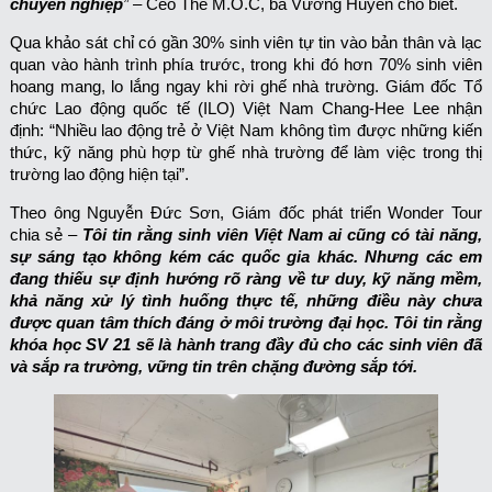
chuyên nghiệp
”
– Ceo The M.O.C, bà Vương Huyền cho biết.
Qua khảo sát chỉ có gần 30% sinh viên tự tin vào bản thân và lạc
quan vào hành trình phía trước, trong khi đó hơn 70% sinh viên
hoang mang, lo lắng ngay khi rời ghế nhà trường. Giám đốc Tổ
chức Lao động quốc tế (ILO) Việt Nam Chang-Hee Lee nhận
định: “Nhiều lao động trẻ ở Việt Nam không tìm được những kiến
thức, kỹ năng phù hợp từ ghế nhà trường để làm việc trong thị
trường lao động hiện tại”.
Theo ông Nguyễn Đức Sơn, Giám đốc phát triển Wonder Tour
chia sẻ –
Tôi tin rằng sinh viên Việt Nam ai cũng có tài năng,
sự sáng tạo không kém các quốc gia khác. Nhưng các em
đang thiếu sự định hướng rõ ràng về tư duy, kỹ năng mềm,
khả năng xử lý tình huống thực tế, những điều này chưa
được quan tâm thích đáng ở môi trường đại học. Tôi tin rằng
khóa học SV 21 sẽ là hành trang đầy đủ cho các sinh viên đã
và sắp ra trường, vững tin trên chặng đường sắp tới.