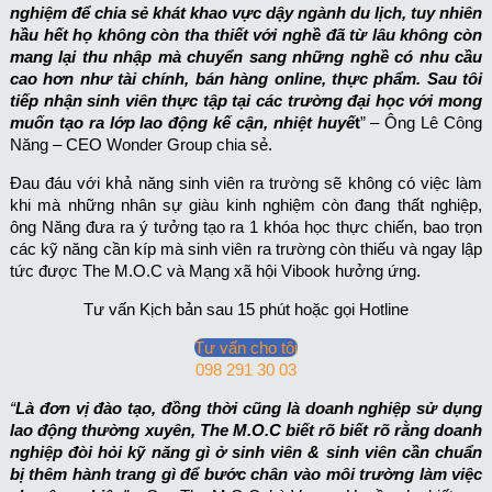
nghiệm để chia sẻ khát khao vực dậy ngành du lịch, tuy nhiên
hầu hết họ không còn tha thiết với nghề đã từ lâu không còn
mang lại thu nhập mà chuyển sang những nghề có nhu cầu
cao hơn như tài chính, bán hàng online, thực phẩm. Sau tôi
tiếp nhận sinh viên thực tập tại các trường đại học với mong
muốn tạo ra lớp lao động kế cận, nhiệt huyế
t
” – Ông Lê Công
Năng – CEO Wonder Group chia sẻ.
Đau đáu với khả năng sinh viên ra trường sẽ không có việc làm
khi mà những nhân sự giàu kinh nghiệm còn đang thất nghiệp,
ông Năng đưa ra ý tưởng tạo ra 1 khóa học thực chiến, bao trọn
các kỹ năng cần kíp mà sinh viên ra trường còn thiếu và ngay lập
tức được The M.O.C và Mạng xã hội Vibook hưởng ứng.
Tư vấn Kịch bản sau 15 phút hoặc gọi Hotline
Tư vấn cho tôi
098 291 30 03
“
Là đơn vị đào tạo, đồng thời cũng là doanh nghiệp sử dụng
lao động thường xuyên, The M.O.C biết rõ biết rõ rằng doanh
nghiệp đòi hỏi kỹ năng gì ở sinh viên & sinh viên cần chuẩn
bị thêm hành trang gì để bước chân vào môi trường làm việc