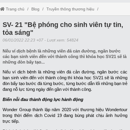
Trang chủ
Blog
Truyền thông thương hiệu
SV- 21 "Bệ phóng cho sinh viên tự tin, tỏa sáng"
SV- 21 "Bệ phóng cho sinh viên tự tin,
tỏa sáng"
06/01/2022 22:23 +07
- Lượt xem: 54824
Nếu ví dịch bệnh là những viên đá cản đường, ngăn bước
các bạn sinh viên đến với thành công thì khóa học SV21 sẽ là
những đòn bẩy tạo...
Nếu ví dịch bệnh là những viên đá cản đường, ngăn bước các
bạn sinh viên đến với thành công thì khóa học SV21 sẽ là những
đòn bẩy tạo bước đà từng bước, từng bước dẫn lối những bạn trẻ
đang nỗ lực từng ngày đến gần với thành công.
Biến nỗi đau thành động lực hành động
Wonder Group thành lập năm 2020 với thương hiệu Wondertour
trong thời điểm dịch Covid 19 đang bùng phát chịu ảnh hưởng
trực tiếp.