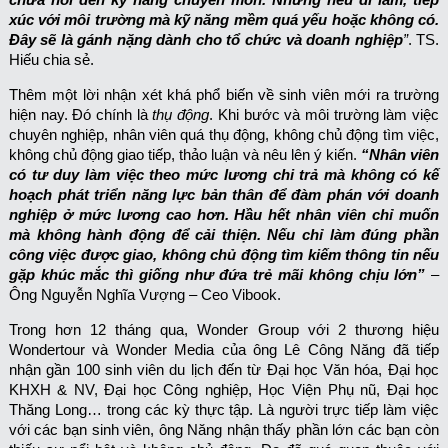
xúc với môi trường mà kỹ năng mềm quá yếu hoặc không có.
Đây sẽ là gánh nặng dành cho tổ chức và doanh nghiệp
”
. TS.
Hiếu chia sẻ.
Thêm một lời nhận xét khá phổ biến về sinh viên mới ra trường
hiện nay. Đó chính là
thụ động
. Khi bước và môi trường làm việc
chuyên nghiệp, nhân viên quá thụ động, không chủ động tìm việc,
không chủ động giao tiếp, thảo luận và nêu lên ý kiến.
“Nhân viên
có tư duy làm việc theo mức lương chi trả mà không có kế
hoạch phát triển năng lực bản thân để đàm phán với doanh
nghiệp ở mức lương cao hơn. Hầu hết nhân viên chỉ muốn
mà không hành động để cải thiện. Nếu chỉ làm đúng phần
công việc được giao, không chủ động tìm kiếm thông tin nếu
gặp khúc mắc thì giống như đứa trẻ mãi không chịu lớn”
–
Ông Nguyễn Nghĩa Vượng – Ceo Vibook.
Trong hơn 12 tháng qua, Wonder Group với 2 thương hiệu
Wondertour và Wonder Media của ông Lê Công Năng đã tiếp
nhận gần 100 sinh viên du lịch đến từ Đại học Văn hóa, Đại học
KHXH & NV, Đại học Công nghiệp, Học Viện Phụ nũ, Đại học
Thăng Long… trong các kỳ thực tập. Là người trực tiếp làm việc
với các bạn sinh viên, ông Năng nhận thấy phần lớn các bạn còn