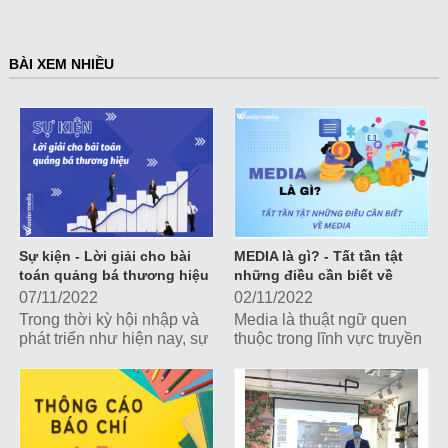
BÀI XEM NHIỀU
Sự kiện - Lời giải cho bài
MEDIA là gì? - Tất tần tật
toán quảng bá thương hiệu
những điều cần biết về
Media
07/11/2022
02/11/2022
Trong thời kỳ hội nhập và
Media là thuật ngữ quen
phát triển như hiện nay, sự
thuộc trong lĩnh vực truyền
kiện là một trong những
thông, tiếp thị nhưng không
công cụ truyền thông,
phải ai cũng hiểu thấu đáo
marketing đắc lực giúp các
ý nghĩa của thuật ngữ này.
doanh nghiệp, tổ chức
Hãy cùng Wonder Media
tương tác trực tiếp với
tìm hiểu những kiến thức