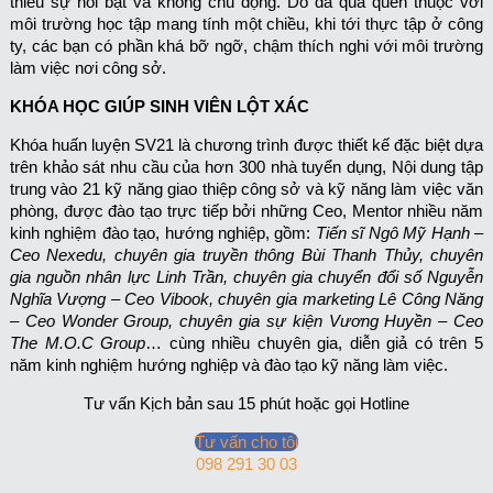
thiếu sự nổi bật và không chủ động. Do đã quá quen thuộc với
môi trường học tập mang tính một chiều, khi tới thực tập ở công
ty, các bạn có phần khá bỡ ngỡ, chậm thích nghi với môi trường
làm việc nơi công sở.
KHÓA HỌC GIÚP SINH VIÊN LỘT XÁC
Khóa huấn luyện SV21 là chương trình được thiết kế đặc biệt dựa
trên khảo sát nhu cầu của hơn 300 nhà tuyển dụng, Nội dung tập
trung vào 21 kỹ năng giao thiệp công sở và kỹ năng làm việc văn
phòng, được đào tạo trực tiếp bởi những Ceo, Mentor nhiều năm
kinh nghiệm đào tạo, hướng nghiệp, gồm:
Tiến sĩ Ngô Mỹ Hạnh –
Ceo Nexedu, chuyên gia truyền thông Bùi Thanh Thủy, chuyên
gia nguồn nhân lực Linh Trần, chuyên gia chuyển đổi số Nguyễn
Nghĩa Vượng – Ceo Vibook, chuyên gia marketing Lê Công Năng
– Ceo Wonder Group, chuyên gia sự kiện Vương Huyền – Ceo
The M.O.C Group
… cùng nhiều chuyên gia, diễn giả có trên 5
năm kinh nghiệm hướng nghiệp và đào tạo kỹ năng làm việc.
Tư vấn Kịch bản sau 15 phút hoặc gọi Hotline
Tư vấn cho tôi
098 291 30 03