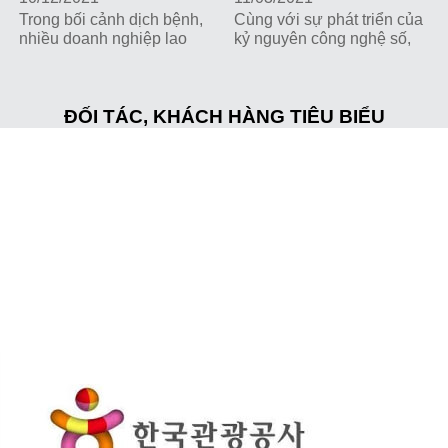
Trong bối cảnh dịch bệnh,
Cùng với sự phát triển của
nhiều doanh nghiệp lao
kỷ nguyên công nghệ số,
đao tìm chỗ đứng, cố bám
sự xuất hiện của các chiến
trụ trong thị trường đầy
dịch Viral Marketing đã tạo
biến động. Thành lập vào
nên những thay đổi tích
tháng 8/2020 - thời điểm
ĐỐI TÁC, KHÁCH HÀNG TIÊU BIỂU
cực...
dịch Covid-19 diễn biến
phức tạp ở Việt Nam, gặp
khó khăn do các đợt bùng
dịch, công ty lữ hành
Wonder Tour vẫn có cách
riêng để đương đầu với
thử thách, vững vàng trong
hoạt động kinh doanh.