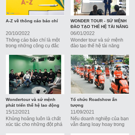
khách hàng và xây dựng
quan trọng nhất về media
hình ảnh thương hiệu.
nhé
A-Z về thông cáo báo chí
WONDER TOUR - SỨ MỆNH
ĐÀO TẠO THẾ HỆ TÀI NĂNG
TRẺ
20/10/2022
06/01/2022
Thông cáo báo chí là một
Wonder tour và sứ mệnh
trong những công cụ đắc
đào tạo thế hệ tài năng
lực nhất giúp doanh nghiệp
trẻDịch bệnh covid 19, tác
truyền đạt thông tin, xây
động đến mọi mặt của nền
dựng hình ảnh, thu hút sự
kinh tế, nhưng nghiêm
quan tâm của công chúng
trọng nhất...
và giới truyền thông.
Wondertour và sứ mệnh
Tổ chức Roadshow ấn
phát triển thế hệ lao động
tượng
mới
15/12/2021
11/09/2021
Khủng hoảng luôn là chất
Nếu doanh nghiệp của bạn
xúc tác cho những đột phá
vẫn đang loay hoay trong
mới. Thời điểm này chính
việc tổ chức Roadshow