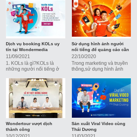
là thời gian vàng để...
thì hãy cùng Wondermedia
tìm hiểu rõ hơn về
Roadshow...
Dịch vụ booking KOLs uy
Sử dụng hình ảnh người
tín tại Wondermedia
nổi tiếng để quảng cáo cần
lưu ý những gì?
11/09/2021
22/10/2020
1. KOLs là gì?KOLs là
Trong marketing và truyền
những người nổi tiếng ở
thông,sử dụng hình ảnh
những lĩnh vực khác nhau,
người nổi tiếng để quảng
có hàng trăm ngàn lượt
cáo sản phẩm mang lại
theo dõi trên mạng xã hội
những hiệu quả nhất định,
và tiếng nói...
giúp cho...
Wondertour vượt dịch
Sản xuất Viral Video cùng
thành công
Thái Dương
10/12/2021
11/03/2021