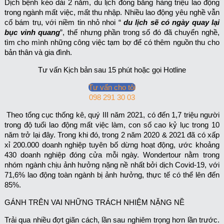
Dịch bệnh kéo dài 2 năm, du lịch đóng băng hàng triệu lao động
trong ngành mất việc, mất thu nhập. Nhiều lao động yêu nghề vẫn
cố bám trụ, với niềm tin nhỏ nhoi “
du lịch sẽ có ngày quay lại
bục vinh quang
”, thế nhưng phần trong số đó đã chuyển nghề,
tìm cho mình những công việc tạm bợ để có thêm nguồn thu cho
bản thân và gia đình.
Tư vấn Kịch bản sau 15 phút hoặc gọi Hotline
Tư vấn cho tôi
098 291 30 03
Theo tổng cục thống kê, quý III năm 2021, có đến 1,7 triệu người
trong độ tuổi lao động mất việc làm, con số cao kỷ lục trong 10
năm trở lại đây. Trong khi đó, trong 2 năm 2020 & 2021 đã có xấp
xỉ 200.000 doanh nghiệp tuyên bố dừng hoạt động, ước khoảng
430 doanh nghiệp đóng cửa mỗi ngày. Wondertour nằm trong
nhóm ngành chịu ảnh hưởng nặng nề nhất bởi dịch Covid-19, với
71,6% lao động toàn ngành bị ảnh hưởng, thực tế có thể lên đến
85%.
GÁNH TRÊN VAI NHỮNG TRÁCH NHIỆM NẶNG NỀ
Trải qua nhiều đợt giãn cách, lần sau nghiêm trọng hơn lần trước.