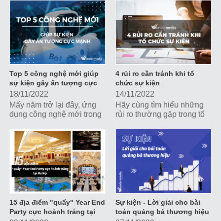
một sự kiện tiệc tất niên
nhằm tổng kết năm cũ, đón
vừa đẳng cấp, vừa hợp lý
chào năm mới, đồng thời
với ngân sách tối ưu nhất.
gắn kết nội bộ và quảng bá
hình ảnh doanh nghiệp.
Top 5 công nghệ mới giúp
4 rủi ro cần tránh khi tổ
sự kiện gây ấn tượng cực
chức sự kiện
mạnh
18/11/2022
14/11/2022
Mấy năm trở lại đây, ứng
Hãy cùng tìm hiểu những
dụng công nghệ mới trong
rủi ro thường gặp trong tổ
các sự kiện dần trở thành
chức sự kiện để có biện
xu hướng phổ biến. Cùng
pháp dự phòng tránh, giảm
tìm hiểu Top 5 công nghệ
tối đa ảnh hưởng tiêu cực
mới giúp sự kiện gây ấn
lên hình ảnh và chiến lược
tượng cực mạnh nhé!
truyền thông của doanh
nghiệp.
15 địa điểm "quẩy" Year End
Sự kiện - Lời giải cho bài
Party cực hoành tráng tại
toán quảng bá thương hiệu