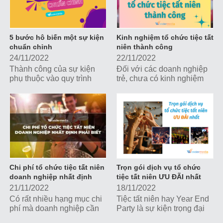
5 bước hô biến một sự kiện
Kinh nghiệm tổ chức tiệc tất
chuẩn chỉnh
niên thành công
24/11/2022
22/11/2022
Thành công của sự kiện
Đối với các doanh nghiệp
phụ thuộc vào quy trình
trẻ, chưa có kinh nghiệm
triển khai. Cùng Wonder
hay phòng ban chuyên
Media khám phá 5 bước
môn phụ trách việc tổ chức
giúp bạn hô biến ra một sự
sự kiện, để có một tiệc tất
kiện chuẩn chỉnh, hoàn
niên thành công, chuẩn
thiện nhé!
chỉnh, có một số yếu tố bạn
cần lưu tâm. Cùng Wonder
Media khám phá nhé!
Chi phí tổ chức tiệc tất niên
Trọn gói dịch vụ tổ chức
doanh nghiệp nhất định
tiệc tất niên ƯU ĐÃI nhất
phải biết
21/11/2022
18/11/2022
Có rất nhiều hạng mục chi
Tiệc tất niên hay Year End
phí mà doanh nghiệp cần
Party là sự kiện trọng đại
tính toán, dự trù để sở hữu
được tổ chức thường niên