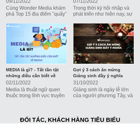
Hà Nội
09/11/2022
07/11/2022
Cùng Wonder Media khám
Trong thời kỳ hội nhập và
phá Top 15 địa điểm "quẩy"
phát triển như hiện nay, sự
Year End Party cực hoành
kiện là một trong những
tráng tại Hà Nội nhé!
công cụ truyền thông,
marketing đắc lực giúp các
doanh nghiệp, tổ chức
tương tác trực tiếp với
khách hàng và xây dựng
hình ảnh thương hiệu.
MEDIA là gì? - Tất tần tật
Gợi ý 3 cách ăn mừng
những điều cần biết về
Giáng sinh đầy ý nghĩa
Media
02/11/2022
31/10/2022
Media là thuật ngữ quen
Giáng sinh là ngày lễ lớn
thuộc trong lĩnh vực truyền
của người phương Tây, và
thông, tiếp thị nhưng không
là dịp để vui chơi, giải trí
phải ai cũng hiểu thấu đáo
với những hoạt động và
ý nghĩa của thuật ngữ này.
chương trình hấp dẫn.
Hãy cùng Wonder Media
ĐỐI TÁC, KHÁCH HÀNG TIÊU BIỂU
Cùng Wonder Media khám
tìm hiểu những kiến thức
phá những ý tưởng ăn
quan trọng nhất về media
mừng Giáng sinh thú vị và
nhé
ý nghĩa nhé!