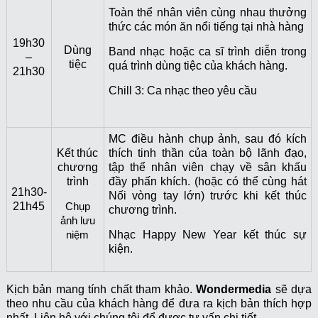
Toàn thể nhân viên cùng nhau thưởng
thức các món ăn nổi tiếng tại nhà hàng
19h30
Dùng
Band nhạc hoặc ca sĩ trình diễn trong
–
tiệc
quá trình dùng tiệc của khách hàng.
21h30
Chill 3: Ca nhạc theo yêu cầu
MC điều hành chụp ảnh, sau đó kích
Kết thúc
thích tinh thần của toàn bộ lãnh đạo,
chương
tập thể nhân viên chạy về sân khấu
trình
đầy phấn khích. (hoặc có thể cùng hát
21h30-
Nối vòng tay lớn) trước khi kết thúc
21h45
Chụp
chương trình.
ảnh lưu
niệm
Nhạc Happy New Year kết thúc sự
kiện.
Kịch bản mang tính chất tham khảo.
Wondermedia
sẽ dựa
theo nhu cầu của khách hàng để đưa ra kịch bản thích hợp
nhất. Liên hệ với chúng tôi để được tư vấn chi tiết.