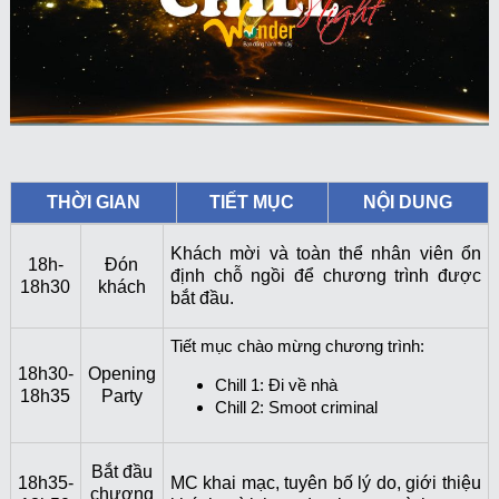
THỜI GIAN
TIẾT MỤC
NỘI DUNG
Khách mời và toàn thể nhân viên ổn
18h-
Đón
định chỗ ngồi để chương trình được
18h30
khách
bắt đầu.
Tiết mục chào mừng chương trình:
18h30-
Opening
Chill 1: Đi về nhà
18h35
Party
Chill 2: Smoot criminal
Bắt đầu
18h35-
MC khai mạc, tuyên bố lý do, giới thiệu
chương