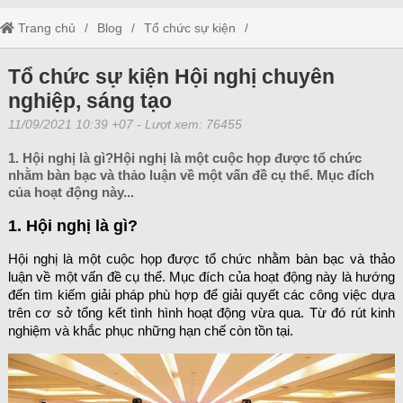
Trang chủ
Blog
Tổ chức sự kiện
Tổ chức sự kiện Hội nghị chuyên nghiệp, sáng tạo
Tổ chức sự kiện Hội nghị chuyên
nghiệp, sáng tạo
11/09/2021 10:39 +07
- Lượt xem: 76455
1. Hội nghị là gì?Hội nghị là một cuộc họp được tổ chức
nhằm bàn bạc và thảo luận về một vấn đề cụ thể. Mục đích
của hoạt động này...
1. Hội nghị là gì?
Hội nghị là một cuộc họp được tổ chức nhằm bàn bạc và thảo
luận về một vấn đề cụ thể. Mục đích của hoạt động này là hướng
đến tìm kiếm giải pháp phù hợp để giải quyết các công việc dựa
trên cơ sở tổng kết tình hình hoạt động vừa qua. Từ đó rút kinh
nghiệm và khắc phục những hạn chế còn tồn tại.