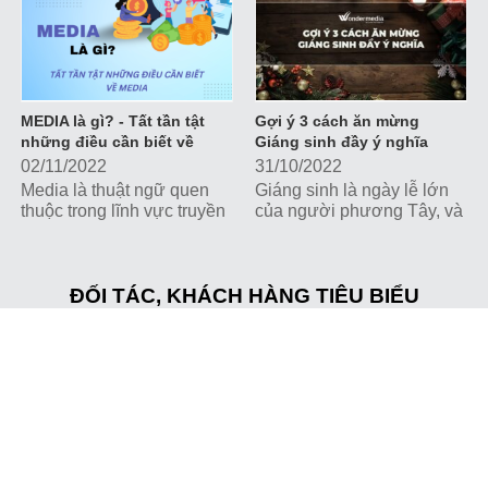
doanh nghiệp, tổ chức
tương tác trực tiếp với
khách hàng và xây dựng
hình ảnh thương hiệu.
MEDIA là gì? - Tất tần tật
Gợi ý 3 cách ăn mừng
những điều cần biết về
Giáng sinh đầy ý nghĩa
Media
02/11/2022
31/10/2022
Media là thuật ngữ quen
Giáng sinh là ngày lễ lớn
thuộc trong lĩnh vực truyền
của người phương Tây, và
thông, tiếp thị nhưng không
là dịp để vui chơi, giải trí
phải ai cũng hiểu thấu đáo
với những hoạt động và
ý nghĩa của thuật ngữ này.
chương trình hấp dẫn.
Hãy cùng Wonder Media
ĐỐI TÁC, KHÁCH HÀNG TIÊU BIỂU
Cùng Wonder Media khám
tìm hiểu những kiến thức
phá những ý tưởng ăn
quan trọng nhất về media
mừng Giáng sinh thú vị và
nhé
ý nghĩa nhé!