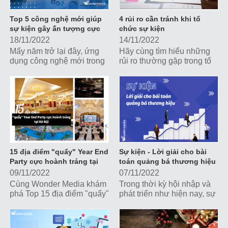
Top 5 công nghệ mới giúp
4 rủi ro cần tránh khi tổ
sự kiện gây ấn tượng cực
chức sự kiện
mạnh
18/11/2022
14/11/2022
Mấy năm trở lại đây, ứng
Hãy cùng tìm hiểu những
dụng công nghệ mới trong
rủi ro thường gặp trong tổ
các sự kiện dần trở thành
chức sự kiện để có biện
xu hướng phổ biến. Cùng
pháp dự phòng tránh, giảm
tìm hiểu Top 5 công nghệ
tối đa ảnh hưởng tiêu cực
mới giúp sự kiện gây ấn
lên hình ảnh và chiến lược
tượng cực mạnh nhé!
truyền thông của doanh
nghiệp.
15 địa điểm "quẩy" Year End
Sự kiện - Lời giải cho bài
Party cực hoành tráng tại
toán quảng bá thương hiệu
Hà Nội
09/11/2022
07/11/2022
Cùng Wonder Media khám
Trong thời kỳ hội nhập và
phá Top 15 địa điểm "quẩy"
phát triển như hiện nay, sự
Year End Party cực hoành
kiện là một trong những
tráng tại Hà Nội nhé!
công cụ truyền thông,
marketing đắc lực giúp các