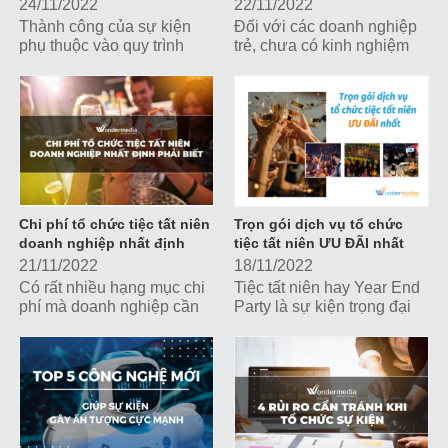
24/11/2022
22/11/2022
Thành công của sự kiện
Đối với các doanh nghiệp
phụ thuộc vào quy trình
trẻ, chưa có kinh nghiệm
triển khai. Cùng Wonder
hay phòng ban chuyên
Media khám phá 5 bước
môn phụ trách việc tổ chức
giúp bạn hô biến ra một sự
sự kiện, để có một tiệc tất
kiện chuẩn chỉnh, hoàn
niên thành công, chuẩn
thiện nhé!
chỉnh, có một số yếu tố bạn
cần lưu tâm. Cùng Wonder
Media khám phá nhé!
Chi phí tổ chức tiệc tất niên
Trọn gói dịch vụ tổ chức
doanh nghiệp nhất định
tiệc tất niên ƯU ĐÃI nhất
phải biết
21/11/2022
18/11/2022
Có rất nhiều hạng mục chi
Tiệc tất niên hay Year End
phí mà doanh nghiệp cần
Party là sự kiện trọng đại
tính toán, dự trù để sở hữu
được tổ chức thường niên
một sự kiện tiệc tất niên
nhằm tổng kết năm cũ, đón
vừa đẳng cấp, vừa hợp lý
chào năm mới, đồng thời
với ngân sách tối ưu nhất.
gắn kết nội bộ và quảng bá
hình ảnh doanh nghiệp.