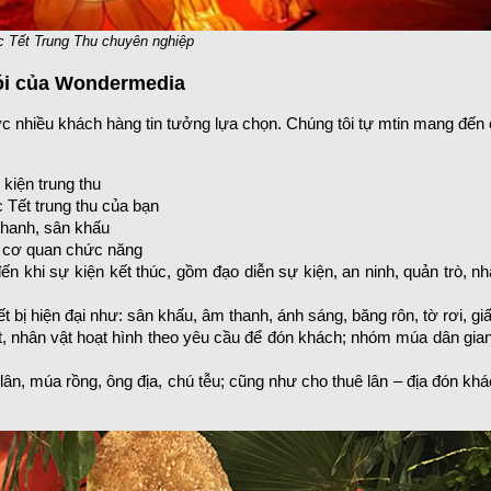
c Tết Trung Thu chuyên nghiệp
gói của Wondermedia
 nhiều khách hàng tin tưởng lựa chọn. Chúng tôi tự mtin mang đến
 kiện trung thu
 Tết trung thu của bạn
thanh, sân khấu
ác cơ quan chức năng
ến khi sự kiện kết thúc, gồm đạo diễn sự kiện, an ninh, quản trò, n
iết bị hiện đại như: sân khấu, âm thanh, ánh sáng, băng rôn, tờ rơi, g
 nhân vật hoạt hình theo yêu cầu để đón khách;
nhóm múa dân gian
ân, múa rồng, ông địa, chú tễu; cũng như cho thuê lân – địa đón khá