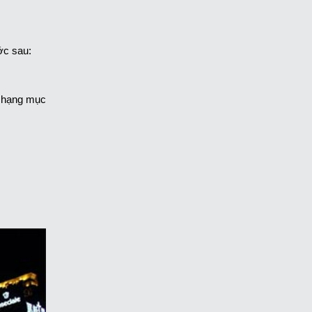
ớc sau:
c hạng mục