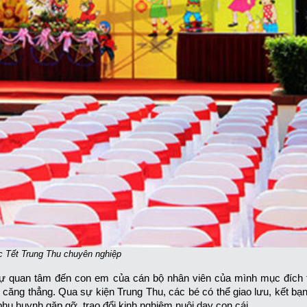
c Tết Trung Thu chuyên nghiệp
 sự quan tâm đến con em của cán bộ nhân viên của mình mục đích 
 căng thẳng. Qua sự kiện Trung Thu, các bé có thể giao lưu, kết bạn
phụ huynh gặp gỡ, trao đổi kinh nghiệm nuôi dạy con cái.