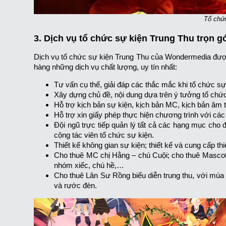
Tổ chứ
3. Dịch vụ tổ chức sự kiện Trung Thu trọn 
Dịch vụ tổ chức sự kiện Trung Thu của Wondermedia được
hàng những dịch vụ chất lượng, uy tín nhất:
Tư vấn cụ thể, giải đáp các thắc mắc khi tổ chức sự
Xây dựng chủ đề, nội dung dựa trên ý tưởng tổ chức
Hỗ trợ kịch bản sự kiện, kịch bản MC, kịch bản âm 
Hỗ trợ xin giấy phép thực hiện chương trình với c
Đội ngũ trực tiếp quản lý tất cả các hạng mục cho đ
cộng tác viên tổ chức sự kiện.
Thiết kế không gian sự kiện; thiết kế và cung cấp th
Cho thuê MC chị Hằng – chú Cuội; cho thuê Mascot,
nhóm xiếc, chú hề,…
Cho thuê Lân Sư Rồng biểu diễn trung thu, với múa l
và rước đèn.