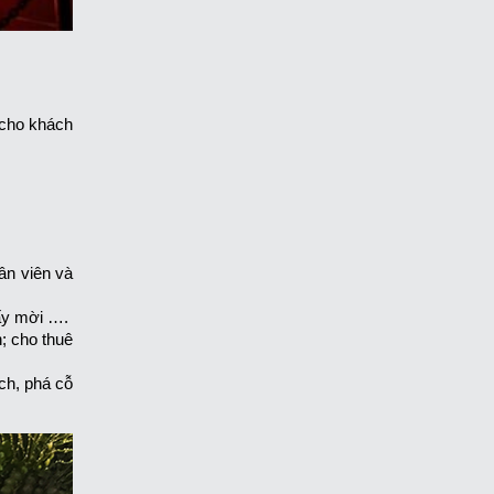
 cho khách
hân viên và
iấy mời ….
; cho thuê
ch, phá cỗ