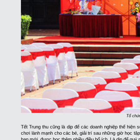
Tổ chứ
Tết Trung thu cũng là dịp để các doanh nghiệp thể hiện
chơi lành mạnh cho các bé, giải trí sau những giờ học tập
bạn mới, được học thêm nhiều điều bổ ích. Là dịp để quý 