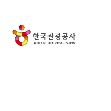
trước những đối tượng
với những từ khóa mục
xấu.
tiêu, phù hợp với nội dung
trang web và cả nhu cầu
tìm kiếm của nhóm khách
hàng tiềm năng.