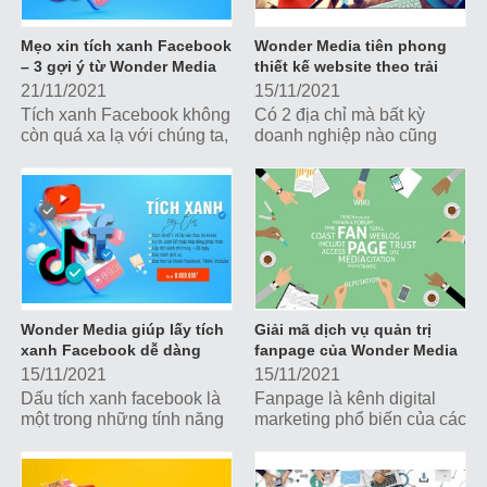
Mẹo xin tích xanh Facebook
Wonder Media tiên phong
– 3 gợi ý từ Wonder Media
thiết kế website theo trải
nghiệm người dùng
21/11/2021
15/11/2021
Tích xanh Facebook không
Có 2 địa chỉ mà bất kỳ
còn quá xa lạ với chúng ta,
doanh nghiệp nào cũng
đây được xem là một trong
cần chú trọng và xây dựng
những tính năng đặc biệt
hình ảnh là văn phòng và
của Facebook giúp người
Website. Với xu thế kinh
dùng...
doanh đa nền...
Wonder Media giúp lấy tích
Giải mã dịch vụ quản trị
xanh Facebook dễ dàng
fanpage của Wonder Media
15/11/2021
15/11/2021
Dấu tích xanh facebook là
Fanpage là kênh digital
một trong những tính năng
marketing phổ biến của các
đặc biệt được facebook
doanh nghiệp, chủ shop
ban hành nhằm xác minh,
dùng để duy trì tương tác
khẳng định tài khoản
với khách hàng bằng bài