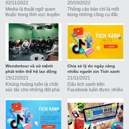
Media
02/11/2022
20/10/2022
Media là thuật ngữ quen
Thông cáo báo chí là một
thuộc trong lĩnh vực truyền
trong những công cụ đắc
thông, tiếp thị nhưng không
lực nhất giúp doanh nghiệp
phải ai cũng hiểu thấu đáo
truyền đạt thông tin, xây
ý nghĩa của thuật ngữ này.
dựng hình ảnh, thu hút sự
Hãy cùng Wonder Media
quan tâm của công chúng
tìm hiểu những kiến thức
và giới truyền thông.
quan trọng nhất về media
nhé
Wondertour và sứ mệnh
Chia sẻ lý do ngày càng
phát triển thế hệ lao động
nhiều người xin Tích xanh
mới
Facebook
15/12/2021
21/11/2021
Khủng hoảng luôn là chất
Dấu tich xanh trên
xúc tác cho những đột phá
Facebook luôn được nhiều
mới. Thời điểm này chính
người dùng săn đón, từ
là thời gian vàng để...
những thương hiệu, người
nổi tiếng và cả những trang
cộng đồng hay...