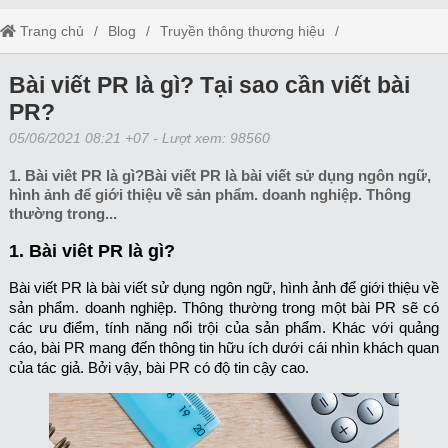
Trang chủ
Blog
Truyền thông thương hiệu
Bài viết PR là gì? Tại sao cần viết bài PR?
Bài viết PR là gì? Tại sao cần viết bài
PR?
05/06/2021 08:21 +07
- Lượt xem: 98560
1. Bài viêt PR là gì?Bài viết PR là bài viết sử dụng ngôn ngữ,
hình ảnh để giới thiệu về sản phẩm. doanh nghiệp. Thông
thường trong...
1. Bài viêt PR là gì?
Bài viết PR là bài viết sử dụng ngôn ngữ, hình ảnh để giới thiệu về
sản phẩm. doanh nghiệp. Thông thường trong một bài PR sẽ có
các ưu điểm, tính năng nổi trội của sản phẩm. Khác với quảng
cáo, bài PR mang đến thông tin hữu ích dưới cái nhìn khách quan
của tác giả. Bởi vậy, bài PR có độ tin cậy cao.