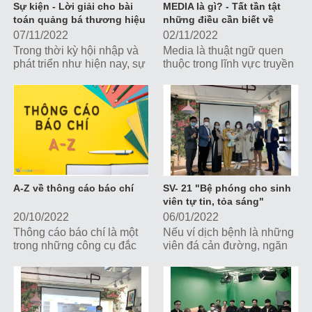
Sự kiện - Lời giải cho bài
MEDIA là gì? - Tất tần tật
toán quảng bá thương hiệu
những điều cần biết về
Media
07/11/2022
02/11/2022
Trong thời kỳ hội nhập và
Media là thuật ngữ quen
phát triển như hiện nay, sự
thuộc trong lĩnh vực truyền
kiện là một trong những
thông, tiếp thị nhưng không
công cụ truyền thông,
phải ai cũng hiểu thấu đáo
marketing đắc lực giúp các
ý nghĩa của thuật ngữ này.
doanh nghiệp, tổ chức
Hãy cùng Wonder Media
tương tác trực tiếp với
tìm hiểu những kiến thức
khách hàng và xây dựng
quan trọng nhất về media
hình ảnh thương hiệu.
nhé
A-Z về thông cáo báo chí
SV- 21 "Bệ phóng cho sinh
viên tự tin, tỏa sáng"
20/10/2022
06/01/2022
Thông cáo báo chí là một
Nếu ví dịch bệnh là những
trong những công cụ đắc
viên đá cản đường, ngăn
lực nhất giúp doanh nghiệp
bước các bạn sinh viên
truyền đạt thông tin, xây
đến với thành công thì
dựng hình ảnh, thu hút sự
khóa học SV21 sẽ là
quan tâm của công chúng
những đòn bẩy tạo...
và giới truyền thông.