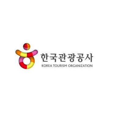
thử thách, vững vàng trong
hoạt động kinh doanh.