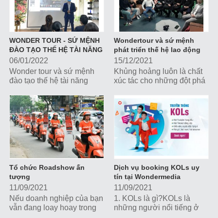
WONDER TOUR - SỨ MỆNH
Wondertour và sứ mệnh
ĐÀO TẠO THẾ HỆ TÀI NĂNG
phát triển thế hệ lao động
TRẺ
mới
06/01/2022
15/12/2021
Wonder tour và sứ mệnh
Khủng hoảng luôn là chất
đào tạo thế hệ tài năng
xúc tác cho những đột phá
trẻDịch bệnh covid 19, tác
mới. Thời điểm này chính
động đến mọi mặt của nền
là thời gian vàng để...
kinh tế, nhưng nghiêm
trọng nhất...
Tổ chức Roadshow ấn
Dịch vụ booking KOLs uy
tượng
tín tại Wondermedia
11/09/2021
11/09/2021
Nếu doanh nghiệp của bạn
1. KOLs là gì?KOLs là
vẫn đang loay hoay trong
những người nổi tiếng ở
việc tổ chức Roadshow
những lĩnh vực khác nhau,